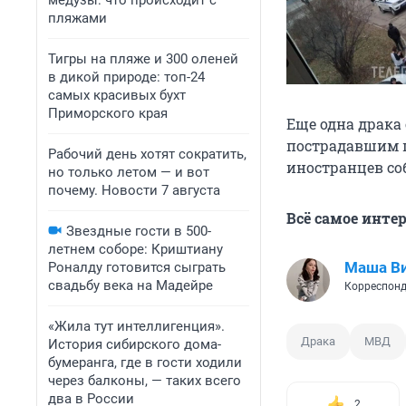
медузы: что происходит с
пляжами
Тигры на пляже и 300 оленей
в дикой природе: топ-24
самых красивых бухт
Приморского края
Еще одна драка
пострадавшим 
Рабочий день хотят сократить,
иностранцев с
но только летом — и вот
почему. Новости 7 августа
Всё самое инте
Звездные гости в 500-
летнем соборе: Криштиану
Маша В
Роналду готовится сыграть
свадьбу века на Мадейре
Корреспонд
«Жила тут интеллигенция».
Драка
МВД
История сибирского дома-
бумеранга, где в гости ходили
через балконы, — таких всего
два в России
2