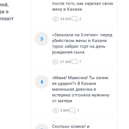
после того, как зарезал свою
лей,
жену в Казани
ди в
елают
24 653
2
«Заказали на 3-летие»: перед
3
убийством жены в Казани
турок забрал торт на день
рождения сына
21 683
7
«Мама! Мамочка! Ты зачем
4
ее ударил?» В Казани
маленькая девочка в
истерике отгоняла мужчину
от матери
3 869
1
Сколько комнат и