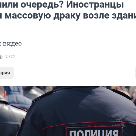
лили очередь? Иностранцы
и массовую драку возле здан
 видео
7 677
ария