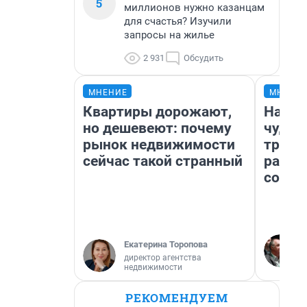
5
миллионов нужно казанцам
для счастья? Изучили
запросы на жилье
2 931
Обсудить
МНЕНИЕ
МНЕНИ
Квартиры дорожают,
Насле
но дешевеют: почему
чудом
рынок недвижимости
транс
сейчас такой странный
разне
совет
Екатерина Торопова
директор агентства
недвижимости
РЕКОМЕНДУЕМ