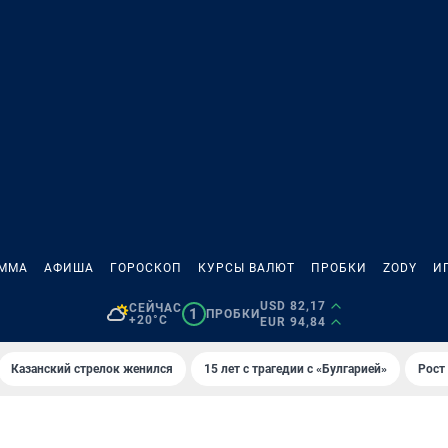
АММА
АФИША
ГОРОСКОП
КУРСЫ ВАЛЮТ
ПРОБКИ
ZODY
И
USD 82,17
СЕЙЧАС
1
ПРОБКИ
+20°C
EUR 94,84
Казанский стрелок женился
15 лет с трагедии с «Булгарией»
Рост 