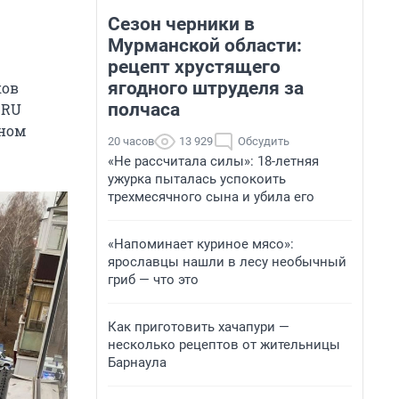
Сезон черники в
Мурманской области:
рецепт хрустящего
ягодного штруделя за
ков
полчаса
.RU
ьном
20 часов
13 929
Обсудить
«Не рассчитала силы»: 18-летняя
ужурка пыталась успокоить
трехмесячного сына и убила его
«Напоминает куриное мясо»:
ярославцы нашли в лесу необычный
гриб — что это
Как приготовить хачапури —
несколько рецептов от жительницы
Барнаула