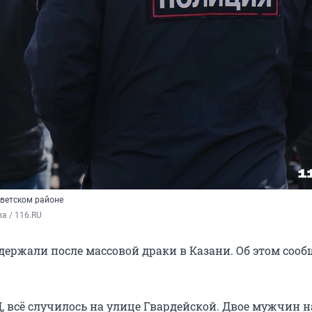
ветском районе
а / 116.RU
держали после массовой драки в Казани. Об этом соо
 всё случилось на улице Гвардейской. Двое мужчин 