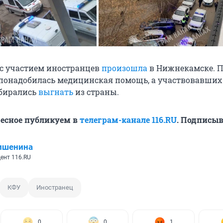
 с участием иностранцев
произошла
в Нижнекамске. П
понадобилась медицинская помощь, а участвовавших
обирались
выгнать
из страны.
ресное публикуем в
телеграм-канале 116.RU
. Подписыв
ишенина
ент 116.RU
КФУ
Иностранец
0
0
1