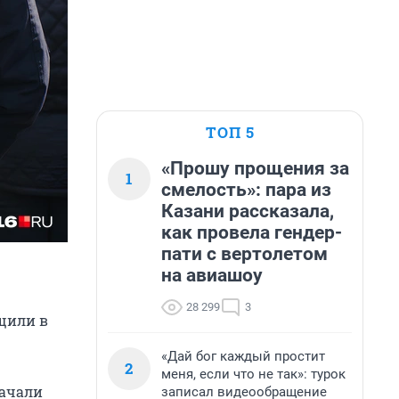
ТОП 5
«Прошу прощения за
1
смелость»: пара из
Казани рассказала,
как провела гендер-
пати с вертолетом
на авиашоу
28 299
3
бщили в
«Дай бог каждый простит
2
меня, если что не так»: турок
начали
записал видеообращение