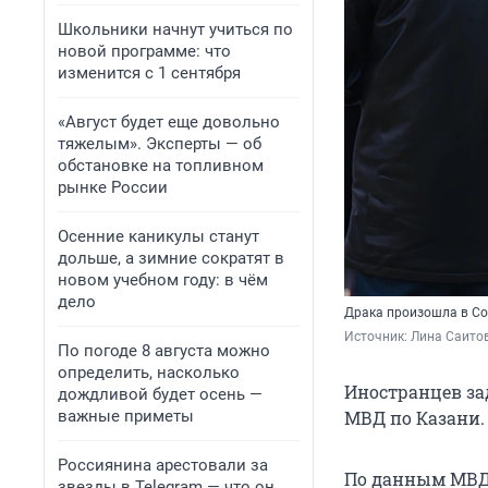
Школьники начнут учиться по
новой программе: что
изменится с 1 сентября
«Август будет еще довольно
тяжелым». Эксперты — об
обстановке на топливном
рынке России
Осенние каникулы станут
дольше, а зимние сократят в
новом учебном году: в чём
дело
Драка произошла в Со
Источник: 
Лина Саитов
По погоде 8 августа можно
определить, насколько
Иностранцев за
дождливой будет осень —
важные приметы
МВД по Казани.
Россиянина арестовали за
По данным МВД,
звезды в Telegram — что он