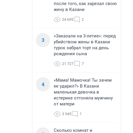
после того, как зарезал свою
жену в Казани
24 695
2
«Заказали на 3-летие»: перед
3
убийством жены в Казани
турок забрал торт на день
рождения сына
21 727
7
«Мама! Мамочка! Ты зачем
4
ее ударил?» В Казани
маленькая девочка в
истерике отгоняла мужчину
от матери
3 945
1
Сколько комнат и