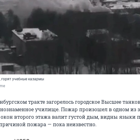
 горят учебные казармы
.me
енбургском тракте загорелось городское Высшее танко
нознаменное училище. Пожар произошел в одном из 
 окон второго этажа валит густой дым, видны языки 
причиной пожара — пока неизвестно.