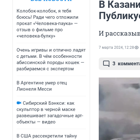
В Казан
Колобок-колобок, я тебя
Публику
боюсь! Ради чего отложили
прокат «Человека-паука» —
отзыв о фильме про
И рассказыв
«человека-булку»
7 марта 2024, 12:28
Очень игривы и отлично ладят
с детьми. В чём особенности
абиссинской породы кошек —
3
коммент
разбираемся с экспертом
В Аргентине умер отец
Лионеля Месси
Сибирский Бэнкси: как
скульптор в черной маске
развешивает загадочные арт-
объекты — видео
В США рассекретили тайну