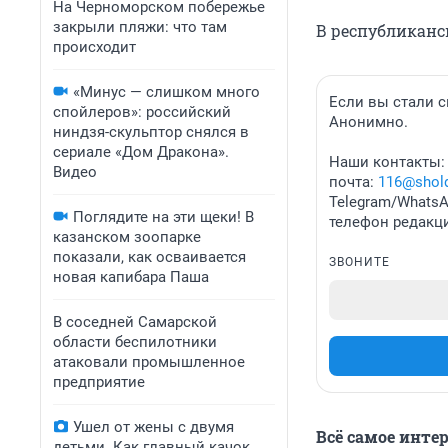
На Черноморском побережье
закрыли пляжи: что там
В республиканс
происходит
«Минус — слишком много
Если вы стали с
спойлеров»: российский
Анонимно.
ниндзя-скульптор снялся в
сериале «Дом Дракона».
Наши контакты:
Видео
почта:
116@shold
Telegram/WhatsAp
Поглядите на эти щеки! В
телефон редакции
казанском зоопарке
показали, как осваивается
ЗВОНИТЕ
новая капибара Паша
В соседней Самарской
области беспилотники
атаковали промышленное
предприятие
Ушел от жены с двумя
Всё самое инте
детьми. Как главный качок