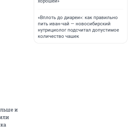
хорошей»
«Вплоть до диареи»: как правильно
пить иван-чай — новосибирский
нутрициолог подсчитал допустимое
количество чашек
альше и
оили
ока