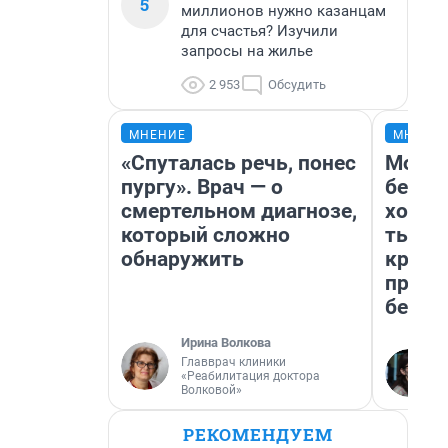
5
миллионов нужно казанцам
для счастья? Изучили
запросы на жилье
2 953
Обсудить
МНЕНИЕ
МНЕНИ
«Спуталась речь, понес
Мой б
пургу». Врач — о
береж
смертельном диагнозе,
хотел
который сложно
тысяч
обнаружить
креди
приех
безоп
Ирина Волкова
Главврач клиники
«Реабилитация доктора
Волковой»
РЕКОМЕНДУЕМ