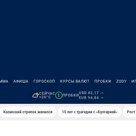
АММА
АФИША
ГОРОСКОП
КУРСЫ ВАЛЮТ
ПРОБКИ
ZODY
И
USD 82,17
СЕЙЧАС
1
ПРОБКИ
+20°C
EUR 94,84
Казанский стрелок женился
15 лет с трагедии с «Булгарией»
Рост 