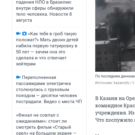
падения НЛО в Бразилии:
внутри сферы обнаружили
тело человека. Новости 8
августа
«Как тебя в гроб такую
положат?» Мать двоих детей
набила первую татуировку в
50 лет — зачем она это
сделала и что отвечает
хейтерам
По последним данным,
Переполненная
пассажирами электричка
Источник: 
kazancity / t
столкнулась с грузовым
поездом — десятки человек
В Казани на Ор
пострадали. Видео с места ЧП
командное Крас
учреждения. Из
«Финал не совпал с
Что послужило 
ожиданиями»: стоит ли
смотреть фильм «Старый
орел» на большом экране —