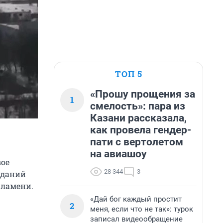
ТОП 5
«Прошу прощения за
1
смелость»: пара из
Казани рассказала,
как провела гендер-
пати с вертолетом
на авиашоу
вое
28 344
3
зданий
пламени.
«Дай бог каждый простит
2
меня, если что не так»: турок
записал видеообращение