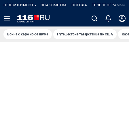
НЕДВИЖИМОСТЬ
ЗНАКОМСТВА
ПОГОДА
ТЕЛЕПРОГРАММА
Война с кафе из-за шума
Путешествие татарстанца по США
Каз