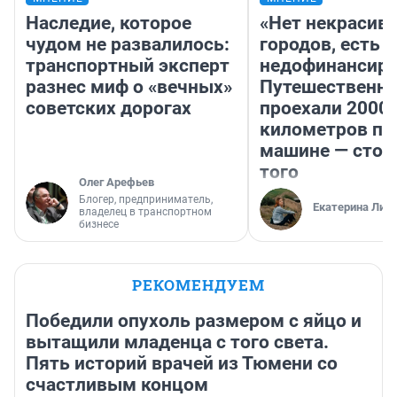
Наследие, которое
«Нет некрасив
чудом не развалилось:
городов, есть
транспортный эксперт
недофинансиро
разнес миф о «вечных»
Путешественн
советских дорогах
проехали 2000
километров по 
машине — стои
того
Олег Арефьев
Блогер, предприниматель,
Екатерина Лит
владелец в транспортном
бизнесе
РЕКОМЕНДУЕМ
Победили опухоль размером с яйцо и
вытащили младенца с того света.
Пять историй врачей из Тюмени со
счастливым концом