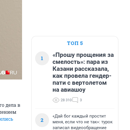
ТОП 5
«Прошу прощения за
1
смелость»: пара из
Казани рассказала,
как провела гендер-
пати с вертолетом
на авиашоу
28 310
3
о дела в
влением
«Дай бог каждый простит
ились
2
меня, если что не так»: турок
записал видеообращение