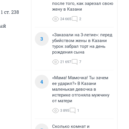
после того, как зарезал свою
жену в Казани
 ст. 238
24 665
2
ный
«Заказали на 3-летие»: перед
3
убийством жены в Казани
турок забрал торт на день
рождения сына
21 697
7
«Мама! Мамочка! Ты зачем
4
ее ударил?» В Казани
маленькая девочка в
истерике отгоняла мужчину
от матери
3 895
1
Сколько комнат и