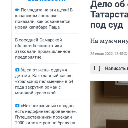
Дело об
Поглядите на эти щеки! В
Татарст
казанском зоопарке
показали, как осваивается
под суд
новая капибара Паша
На мужчину 
В соседней Самарской
области беспилотники
атаковали промышленное
26 июля 2022, 12:45
предприятие
Написать
Ушел от жены с двумя
детьми. Как главный качок
«Уральских пельменей» в 54
года закрутил роман с
молодой красоткой
«Нет некрасивых городов,
есть недофинансированные».
Путешественники проехали
2000 километров по Уралу на