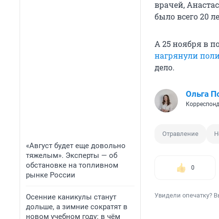
врачей, Анаста
было всего 20 ле
А 25 ноября в п
нагрянули пол
дело.
Ольга П
Корреспонд
Отравление
Н
«Август будет еще довольно
тяжелым». Эксперты — об
обстановке на топливном
0
рынке России
Увидели опечатку? В
Осенние каникулы станут
дольше, а зимние сократят в
новом учебном году: в чём