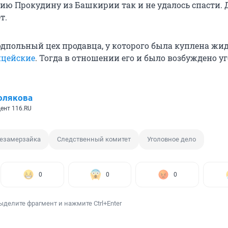
сию Прокудину из Башкирии так и не удалось спасти.
т.
одпольный цех продавца, у которого была куплена жид
ицейские
. Тогда в отношении его и было возбуждено у
олякова
ент 116.RU
езамерзайка
Следственный комитет
Уголовное дело
0
0
0
ыделите фрагмент и нажмите Ctrl+Enter