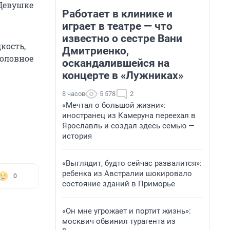
 Девушке
Работает в клинике и
играет в театре — что
известно о сестре Вани
кость,
Дмитриенко,
головное
оскандалившейся на
концерте в «Лужниках»
8 часов
5 578
2
«Мечтал о большой жизни»:
иностранец из Камеруна переехал в
Ярославль и создал здесь семью —
история
«Выглядит, будто сейчас развалится»:
ребенка из Австралии шокировало
0
состояние зданий в Приморье
«Он мне угрожает и портит жизнь»:
москвич обвинил турагента из