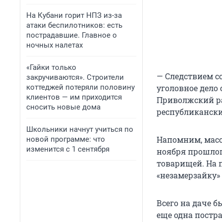
На Кубани горит НПЗ из-за
атаки беспилотников: есть
пострадавшие. Главное о
ночных налетах
«Гайки только
— Следствием со
закручиваются». Строители
коттеджей потеряли половину
уголовное дело
клиентов — им приходится
Приволжский ра
сносить новые дома
республикански
Школьники начнут учиться по
Напомним, масс
новой программе: что
изменится с 1 сентября
ноября прошлог
товарищей. На 
«незамерзайку»
Всего на даче б
еще одна пост