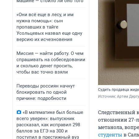
машине — стоило ли оно того
«Они всё еще в лесу, и им
нужна помощь»: сын
пропавших в тайге
Усольцевых назвал еще одну
версию их исчезновения
Миссия — найти работу. О чем
спрашивать на собеседовании
и сколько денег просить,
чтобы вас точно взяли
Переводы россиян начнут
Судить продавца жидк
блокировать по одной
Источник: 
Артем Дергу
причине: подробности
Следственный к
«В математике был больше
всего уверен»: выпускник
отношении 27-л
рассказал, как исправил 298
метанола, вопр
баллов за ЕГЭ на 300 и
студенты
в Салм
поступил в престижный вуз