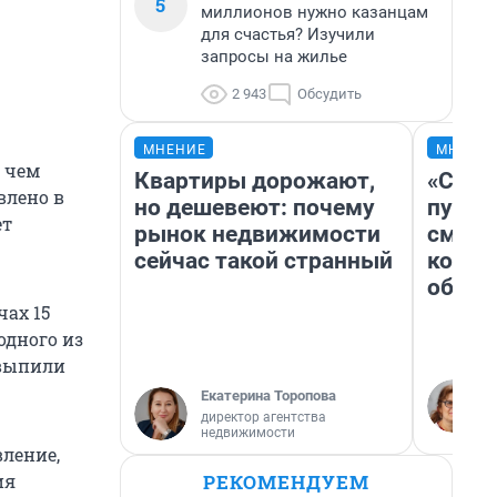
5
миллионов нужно казанцам
для счастья? Изучили
запросы на жилье
2 943
Обсудить
МНЕНИЕ
МНЕНИ
с чем
Квартиры дорожают,
«Спут
влено в
но дешевеют: почему
пургу»
ет
рынок недвижимости
смерт
сейчас такой странный
котор
обнар
ах 15
одного из
 выпили
Екатерина Торопова
директор агентства
недвижимости
вление,
РЕКОМЕНДУЕМ
ия