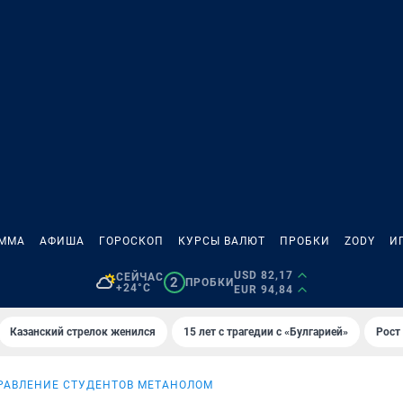
АММА
АФИША
ГОРОСКОП
КУРСЫ ВАЛЮТ
ПРОБКИ
ZODY
И
USD 82,17
СЕЙЧАС
2
ПРОБКИ
+24°C
EUR 94,84
Казанский стрелок женился
15 лет с трагедии с «Булгарией»
Рост 
РАВЛЕНИЕ СТУДЕНТОВ МЕТАНОЛОМ