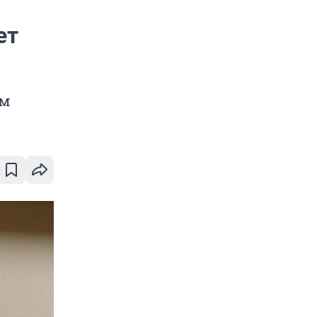
ет
ям