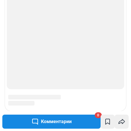
Реклама на сайте
Прайс-лист
О компании
Наши вакансии
Техподдержка
Предвыборная агитация
Статистика канала в MAX
Все города сети
0
Комментарии