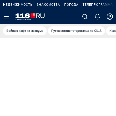
НЕДВИЖИМОСТЬ
ЗНАКОМСТВА
ПОГОДА
ТЕЛЕПРОГРАММА
Война с кафе из-за шума
Путешествие татарстанца по США
Каз