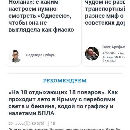
Нолана»: с каким
чудом не разва
настроем нужно
транспортный 
смотреть «Одиссею»,
разнес миф о 
чтобы она не
советских доро
выглядела как фиаско
Олег Арефьев
Блогер, предпри
Надежда Губарь
владелец в тра
бизнесе
РЕКОМЕНДУЕМ
«На 18 отдыхающих 18 поваров». Как
проходит лето в Крыму с перебоями
света и бензина, водой по графику и
налетами БПЛА
20 часов
89 676
13