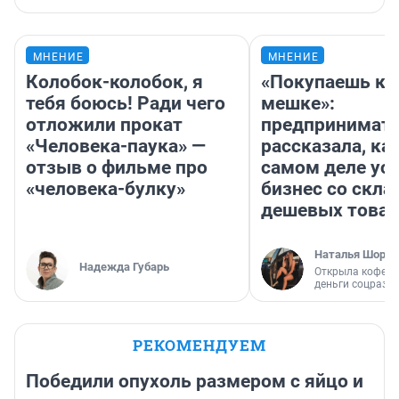
МНЕНИЕ
МНЕНИЕ
Колобок-колобок, я
«Покупаешь ко
тебя боюсь! Ради чего
мешке»:
отложили прокат
предпринимат
«Человека-паука» —
рассказала, как
отзыв о фильме про
самом деле ус
«человека-булку»
бизнес со скл
дешевых това
Наталья Шорох
Надежда Губарь
Открыла кофейн
деньги соцразв
РЕКОМЕНДУЕМ
Победили опухоль размером с яйцо и