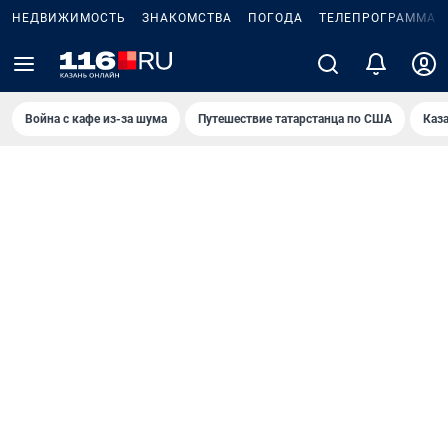
НЕДВИЖИМОСТЬ
ЗНАКОМСТВА
ПОГОДА
ТЕЛЕПРОГРАММА
Война с кафе из-за шума
Путешествие татарстанца по США
Каз