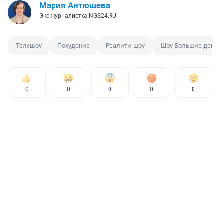
Мария Антюшева
Экс-журналистка NGS24.RU
Телешоу
Похудение
Реалити-шоу
Шоу Большие дево
0
0
0
0
0