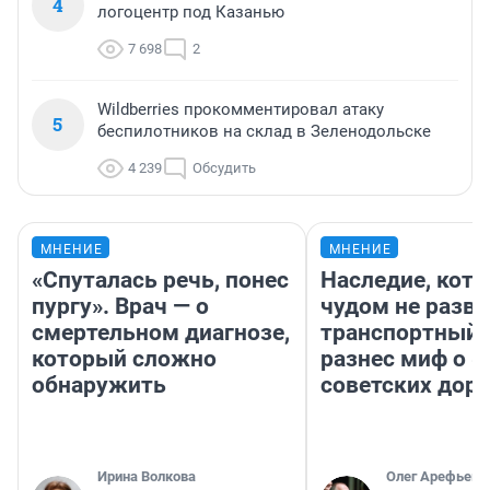
4
логоцентр под Казанью
7 698
2
Wildberries прокомментировал атаку
5
беспилотников на склад в Зеленодольске
4 239
Обсудить
МНЕНИЕ
МНЕНИЕ
«Спуталась речь, понес
Наследие, кото
пургу». Врач — о
чудом не разва
смертельном диагнозе,
транспортный 
который сложно
разнес миф о 
обнаружить
советских доро
Ирина Волкова
Олег Арефьев