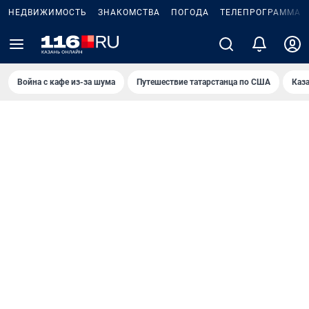
НЕДВИЖИМОСТЬ
ЗНАКОМСТВА
ПОГОДА
ТЕЛЕПРОГРАММА
Война с кафе из-за шума
Путешествие татарстанца по США
Каз