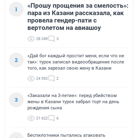
«Прошу прощения за смелость»:
1
пара из Казани рассказала, как
провела гендер-пати с
вертолетом на авиашоу
28 249
3
«Дай бог каждый простит меня, если что не
2
так»: турок записал видеообращение после
того, как зарезал свою жену в Казани
24 592
2
«Заказали на 3-летие»: перед убийством
3
жены в Казани турок забрал торт на день
рождения сына
21 622
6
Беспилотники пытались атаковать