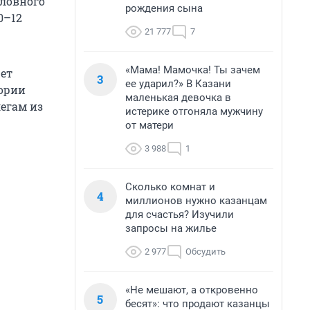
оловного
рождения сына
0–12
21 777
7
«Мама! Мамочка! Ты зачем
ет
3
ее ударил?» В Казани
тории
маленькая девочка в
егам из
истерике отгоняла мужчину
от матери
3 988
1
Сколько комнат и
4
миллионов нужно казанцам
для счастья? Изучили
запросы на жилье
2 977
Обсудить
«Не мешают, а откровенно
5
бесят»: что продают казанцы