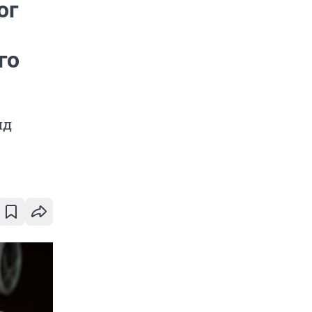
ог
го
яд