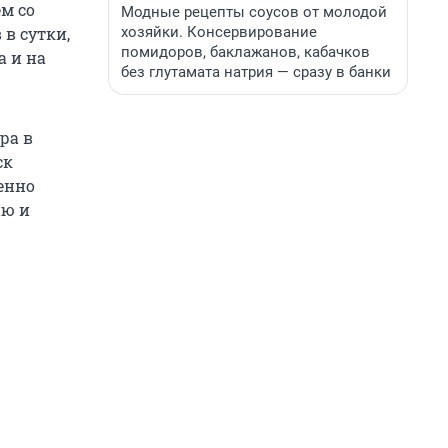
м со
Модные рецепты соусов от молодой
хозяйки. Консервирование
 в сутки,
помидоров, баклажанов, кабачков
а и на
без глутамата натрия — сразу в банки
ра в
ск
ценно
ию и