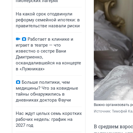
пионерских лагерях
На какой срок отодвинули
реформу семейной ипотеки: в
правительстве назвали риски
Работает в клинике и
играет в театре — что
известно о сестре Вани
Дмитриенко,
оскандалившейся на концерте
в «Лужниках»
Больше политики, чем
медицины? Что за ковидные
тайны обнаружились в
дневниках доктора Фаучи
Важно организовать р
Источник: 
Тимофей Ка
Нас ждут целых семь коротких
рабочих недель: график на
2027 год
В среднем взро