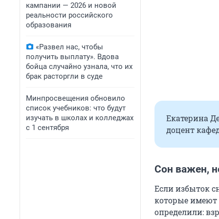
кампании — 2026 и новой
реальности российского
образования
«Развел нас, чтобы
получить выплату». Вдова
бойца случайно узнала, что их
брак расторгли в суде
Минпросвещения обновило
список учебников: что будут
Екатерина Д
изучать в школах и колледжах
с 1 сентября
доцент кафед
Сон важен, н
Если избыток сн
которые имеют
определили: вз