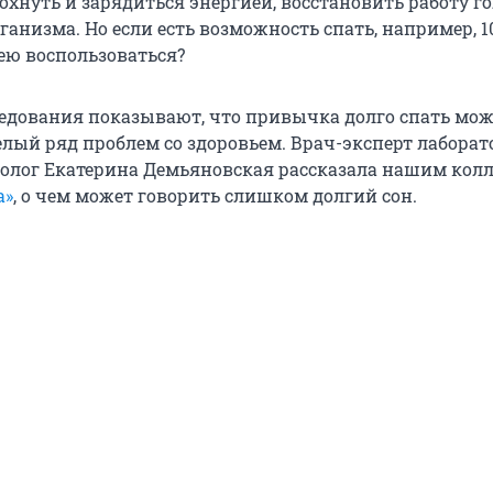
охнуть и зарядиться энергией, восстановить работу г
рганизма. Но если есть возможность спать, например, 1
 ею воспользоваться?
едования показывают, что привычка долго спать мож
елый ряд проблем со здоровьем. Врач-эксперт лабора
вролог Екатерина Демьяновская рассказала нашим колл
а»
, о чем может говорить слишком долгий сон.