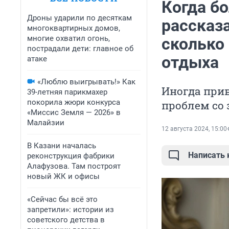
Когда бо
Дроны ударили по десяткам
рассказа
многоквартирных домов,
многие охватил огонь,
сколько
пострадали дети: главное об
отдыха
атаке
«Люблю выигрывать!» Как
Иногда прив
39-летняя парикмахер
покорила жюри конкурса
проблем со
«Миссис Земля — 2026» в
Малайзии
12 августа 2024, 15:00
В Казани началась
Написать
реконструкция фабрики
Алафузова. Там построят
новый ЖК и офисы
«Сейчас бы всё это
запретили»: истории из
советского детства в