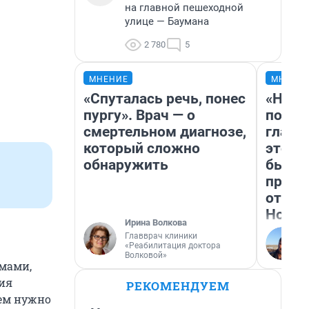
на главной пешеходной
улице — Баумана
2 780
5
МНЕНИЕ
МНЕНИ
«Спуталась речь, понес
«Нико
пургу». Врач — о
побед
смертельном диагнозе,
главн
который сложно
этого
обнаружить
бьет 
прока
отзыв
Нолан
Ирина Волкова
Главврач клиники
«Реабилитация доктора
Волковой»
рмами,
ия
РЕКОМЕНДУЕМ
нем нужно