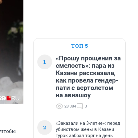
ТОП 5
«Прошу прощения за
1
смелость»: пара из
Казани рассказала,
как провела гендер-
пати с вертолетом
на авиашоу
28 384
3
«Заказали на 3-летие»: перед
2
убийством жены в Казани
 чтобы
турок забрал торт на день