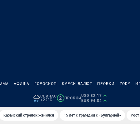
АММА
АФИША
ГОРОСКОП
КУРСЫ ВАЛЮТ
ПРОБКИ
ZODY
И
USD 82,17
СЕЙЧАС
2
ПРОБКИ
+22°C
EUR 94,84
Казанский стрелок женился
15 лет с трагедии с «Булгарией»
Рост 