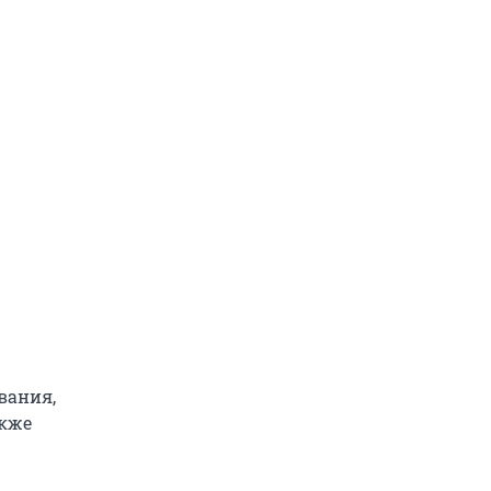
вания,
акже