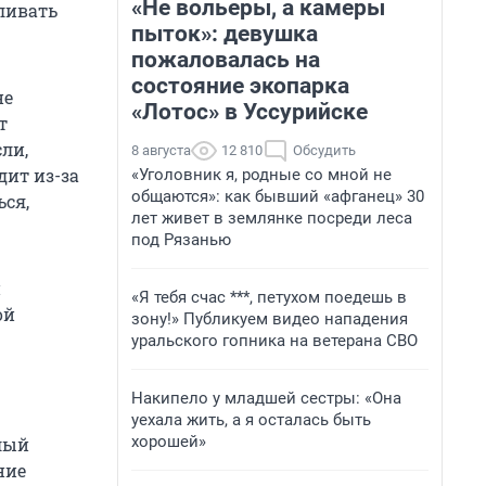
«Не вольеры, а камеры
вливать
пыток»: девушка
пожаловалась на
состояние экопарка
не
«Лотос» в Уссурийске
т
сли,
8 августа
12 810
Обсудить
дит из-за
«Уголовник я, родные со мной не
общаются»: как бывший «афганец» 30
ься,
лет живет в землянке посреди леса
под Рязанью
и
«Я тебя счас ***, петухом поедешь в
ой
зону!» Публикуем видео нападения
уральского гопника на ветерана СВО
Накипело у младшей сестры: «Она
уехала жить, а я осталась быть
хорошей»
слый
ние