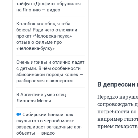
тайфун «Долфин» обрушился
на Японию — видео
Колобок-колобок, я тебя
боюсь! Ради чего отложили
прокат «Человека-паука» —
отзыв о фильме про
«человека-булку»
Очень игривы и отлично ладят
с детьми. В чём особенности
абиссинской породы кошек —
разбираемся с экспертом
В депрессии
В Аргентине умер отец
Нередко наруше
Лионеля Месси
сопровождать д
потребности во
Сибирский Бэнкси: как
например гипот
скульптор в черной маске
прием лекарств
развешивает загадочные арт-
объекты — видео