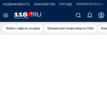
НЕДВИЖИМОСТЬ
ЗНАКОМСТВА
ПОГОДА
ТЕЛЕПРОГРАММА
Война с кафе из-за шума
Путешествие татарстанца по США
Каз