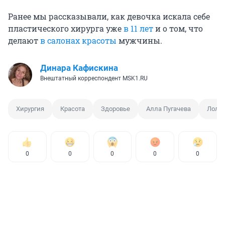
Ранее мы рассказывали, как девочка искала себе
пластического хирурга уже
в 11 лет
и о том, что
делают
в салонах красоты
мужчины.
Динара Кафискина
Внештатный корреспондент MSK1.RU
Хирургия
Красота
Здоровье
Алла Пугачева
Лоли
0
0
0
0
0