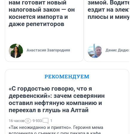
нам готовит новый
зимой. Водител
налоговый закон — он
ездит на элект
коснется импорта и
плюсы и мину
даже репетиторов
Анастасия Завгородняя
Денис Дедюхи
РЕКОМЕНДУЕМ
«С гордостью говорю, что я
деревенский»: зачем северянин
оставил нефтяную компанию и
переехал в глушь на Алтай
16 часов
9 933
1
«Так неожиданно и приятно». Героиня мема
вспомнила о съемках с гуру пикапа в кафе