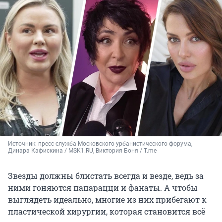
Источник: 
пресс-служба Московского урбанистического форума, 
Динара Кафискина / MSK1.RU, Виктория Боня / T.me
Звезды должны блистать всегда и везде, ведь за
ними гоняются папарацци и фанаты. А чтобы
выглядеть идеально, многие из них прибегают к
пластической хирургии, которая становится всё