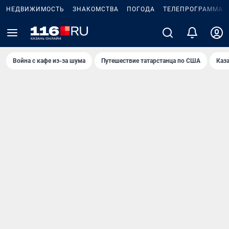
НЕДВИЖИМОСТЬ
ЗНАКОМСТВА
ПОГОДА
ТЕЛЕПРОГРАММА
Война с кафе из-за шума
Путешествие татарстанца по США
Каз