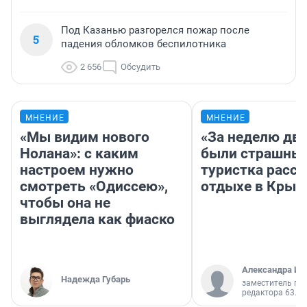
Под Казанью разгорелся пожар после
5
падения обломков беспилотника
2 656
Обсудить
МНЕНИЕ
МНЕНИЕ
«Мы видим нового
«За неделю две
Нолана»: с каким
были страшные
настроем нужно
туристка расск
смотреть «Одиссею»,
отдыхе в Крым
чтобы она не
выглядела как фиаско
Александра Ис
Надежда Губарь
заместитель гл
редактора 63.RU