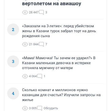
вертолетом на авиашоу
28 447
3
«Заказали на 3-летие»: перед убийством
2
жены в Казани турок забрал торт на день
рождения сына
21 844
7
«Мама! Мамочка! Ты зачем ее ударил?» В
3
Казани маленькая девочка в истерике
отгоняла мужчину от матери
4 064
1
Сколько комнат и миллионов нужно
4
казанцам для счастья? Изучили запросы на
жилье
3 005
Обсудить