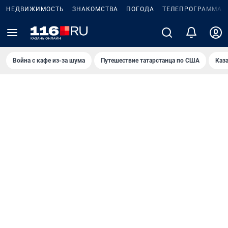
НЕДВИЖИМОСТЬ
ЗНАКОМСТВА
ПОГОДА
ТЕЛЕПРОГРАММА
Война с кафе из-за шума
Путешествие татарстанца по США
Каз