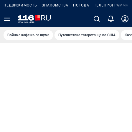
НЕДВИЖИМОСТЬ
ЗНАКОМСТВА
ПОГОДА
ТЕЛЕПРОГРАММА
Война с кафе из-за шума
Путешествие татарстанца по США
Каз