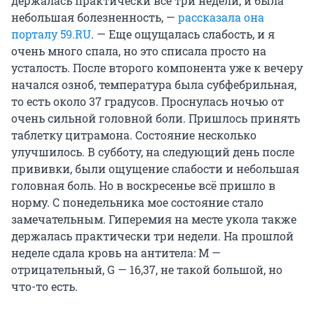
держалась практически все три недели, и была
небольшая болезненность, —
рассказала она
порталу 59.RU
. — Еще ощущалась слабость, и я
очень много спала, но это списала просто на
усталость. После второго компонента уже к вечеру
начался озноб, температура была субфебрильная,
то есть около 37 градусов. Проснулась ночью от
очень сильной головной боли. Пришлось принять
таблетку цитрамона. Состояние несколько
улучшилось. В субботу, на следующий день после
прививки, были ощущение слабости и небольшая
головная боль. Но в воскресенье всё пришло в
норму. С понедельника мое состояние стало
замечательным. Гиперемия на месте укола также
держалась практически три недели. На прошлой
неделе сдала кровь на антитела: М —
отрицательный, G — 16,37, не такой большой, но
что-то есть.