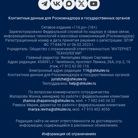
Контактные данные для Роскомнадзора и государственных органов
Сетевое издание «116.ру» (18+)
Зарегистрировано Федеральной службой по надзору в сфере связи,
информационных технологий и массовых коммуникаций (Роскомнадзор)
Регистрационный номер и дата принятия решения о регистрации: ЭЛ №
ФС 77-84679 от 06.02.2023 г.
Учредитель: Общество с ограниченной ответственностью "ИНТЕРНЕТ
ТЕХНОЛОГИИ"
Главный редактор: Филипцева Мария Сергеевна
Адрес редакции: 454091, г. Челябинск, проспект Ленина, 26А, стр.2, 16
этаж, +7 912 62 00 116
Электронный адрес редакции:
116@shkulev.ru
Контактные данные для Роскомнадзора и государственных органов:
juristchel@shkulev.ru
Техподдержка:
help@shkulev.ru
По вопросам коммерческого сотрудничества:
Жапарова Жанна, менеджер по работе с федеральными клиентами
zhanna.zhaparova@shkulev.ru
, моб. + 7 982 640 34 32
Ревина Мария, директор по работе с федеральными клиентами
mariya.revina@shkulev.ru
, моб. +7 910 402 4056
Редакция сайта не несет ответственности за достоверность
информации, содержащейся в рекламных объявлениях.
Информация об ограничениях