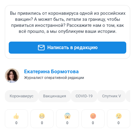
Вы привились от коронавируса одной из российских
вакцин? А может быть, летали за границу, чтобы
привиться иностранной? Расскажите нам о том, как
всё прошло, а мы опубликуем ваши истории.
Написать в редакцию
Екатерина Бормотова
Журналист оперативной редакции
Коронавирус
Вакцинация
COVID-19
Спутник V
Га
0
0
0
0
0