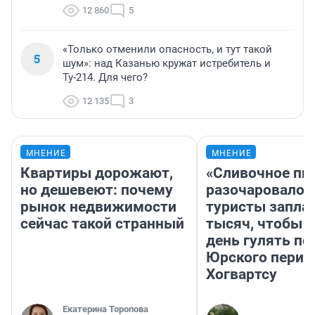
12 860
5
«Только отменили опасность, и тут такой
5
шум»: над Казанью кружат истребитель и
Ту-214. Для чего?
12 135
3
МНЕНИЕ
МНЕНИЕ
Квартиры дорожают,
«Сливочное пи
но дешевеют: почему
разочаровало»
рынок недвижимости
туристы запла
сейчас такой странный
тысяч, чтобы 
день гулять по
Юрского перио
Хогвартсу
Екатерина Торопова