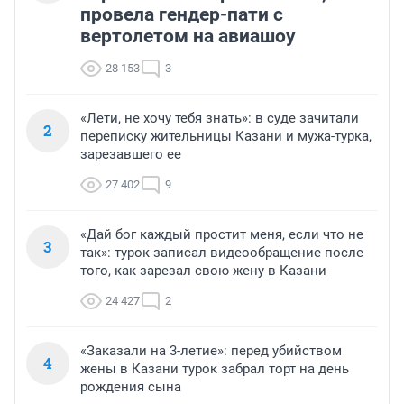
провела гендер-пати с
вертолетом на авиашоу
28 153
3
«Лети, не хочу тебя знать»: в суде зачитали
2
переписку жительницы Казани и мужа-турка,
зарезавшего ее
27 402
9
«Дай бог каждый простит меня, если что не
3
так»: турок записал видеообращение после
того, как зарезал свою жену в Казани
24 427
2
«Заказали на 3-летие»: перед убийством
4
жены в Казани турок забрал торт на день
рождения сына