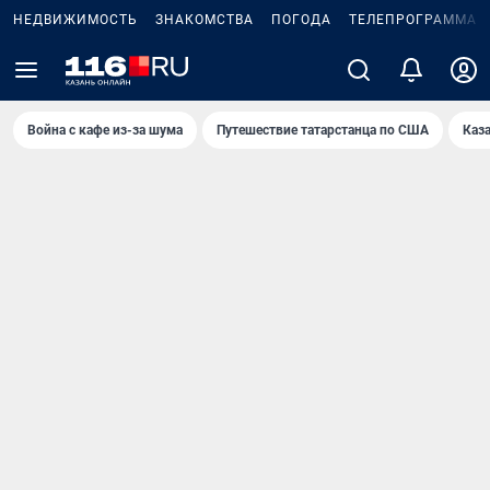
НЕДВИЖИМОСТЬ
ЗНАКОМСТВА
ПОГОДА
ТЕЛЕПРОГРАММА
Война с кафе из-за шума
Путешествие татарстанца по США
Каз