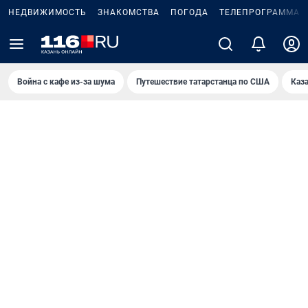
НЕДВИЖИМОСТЬ
ЗНАКОМСТВА
ПОГОДА
ТЕЛЕПРОГРАММА
Война с кафе из-за шума
Путешествие татарстанца по США
Каз