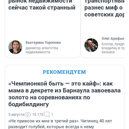
рынок недвижимости
транспортный 
сейчас такой странный
разнес миф о 
советских доро
Олег Арефьев
Екатерина Торопова
Блогер, предпри
директор агентства
владелец в тра
недвижимости
бизнесе
РЕКОМЕНДУЕМ
«Чемпионкой быть — это кайф»: как
мама в декрете из Барнаула завоевала
золото на соревнованиях по
бодибилдингу
5 августа
16 173
1
«Не привози их мне в третий раз». Читинец 40 лет
разводит голубей, которые всегда к нему