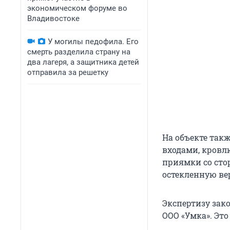
экономическом форуме во
Владивостоке
У могилы педофила. Его
смерть разделила страну на
два лагеря, а защитника детей
отправила за решетку
На объекте так
входами, кровл
приямки со сто
остекленную ве
Экспертизу зако
ООО «Умка». Эт