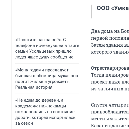
ООО «Умка
Компания сра
Два дома на Бо
конце август
первой половин
«Простите нас за всё». С
генерального
Затем здания в
телефона исчезнувшей в тайге
семьи Усольцевых пришло
которого здани
По данным се
леденящее душу сообщение
Ибрагимов. У
Отреставрироват
строительств
«Меня годами преследует
Тогда планирова
организация 
бывшая любовница мужа: она
проект даже вл
и табачными 
портит жилье и угрожает».
Реальная история
из-за личных пр
Что касается 
«Не едем до деревни, а
миллионов ру
Спустя четыре 
крадемся»: нижнекамцы
правообладател
пожаловались на состояние
дороги, которая испортилась
местным жителя
за сезон
Казани здание