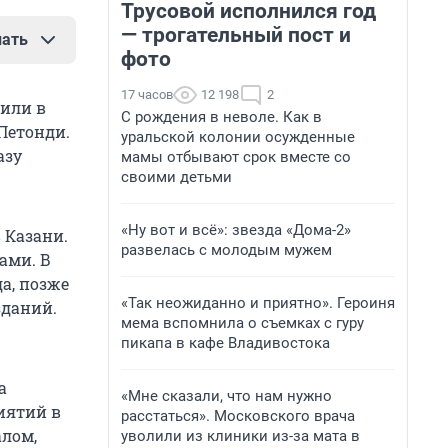
Трусовой исполнился год
— трогательный пост и
нать
фото
и в
17 часов
12 198
2
оили в
ойщика и
С рождения в неволе. Как в
Петонди.
уральской колонии осужденные
азу
мамы отбывают срок вместе со
своими детьми
 — Ренат
«Ну вот и всё»: звезда «Дома-2»
 Казани.
надлежит
развелась с молодым мужем
ами. В
напитками
а, позже
«Так неожиданно и приятно». Героиня
зданий.
мема вспомнила о съемках с гуру
114
пикапа в кафе Владивостока
а
«Мне сказали, что нам нужно
иятий в
расстаться». Московского врача
лом,
уволили из клиники из-за мата в