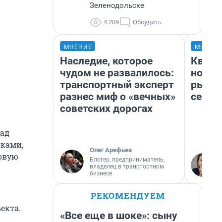
Зеленодольске
4 209
Обсудить
МНЕНИЕ
МНЕНИ
Наследие, которое
Кварт
чудом не развалилось:
но де
транспортный эксперт
рынок
разнес миф о «вечных»
сейча
советских дорогах
над
нками,
Олег Арефьев
ровую
Блогер, предприниматель,
владелец в транспортном
бизнесе
РЕКОМЕНДУЕМ
екта.
«Все еще в шоке»: сыну