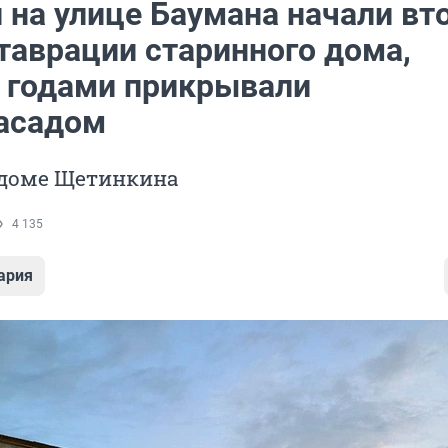
 на улице Баумана начали вт
таврации старинного дома,
 годами прикрывали
асадом
 доме Щетинкина
4 135
ария