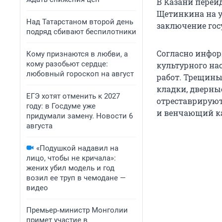
В Казани перей
Щетинкина на у
Над Татарстаном второй день
заключение гос
подряд сбивают беспилотники
Согласно инфор
Кому признаются в любви, а
кому разобьют сердце:
культурного нас
любовный гороскоп на август
работ. Трещины
кладки, дверны
ЕГЭ хотят отменить к 2027
отреставрируют
году: в Госдуме уже
и венчающий к
придумали замену. Новости 6
августа
«Подушкой надавил на
лицо, чтобы не кричала»:
жених убил модель и год
возил ее труп в чемодане —
видео
Премьер‑министр Монголии
примет участие в