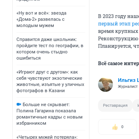
«Ну вот и всё»: звезда
В 2023 году наш
«Дома-2» развелась с
первый этап ре
молодым мужем
время крупных 
Реконструкцию о
Справится даже школьник:
Планируется, чт
пройдите тест по географии, в
котором очень стыдно
ошибиться
Всё самое инте
«Играют друг с другом»: как
себя чувствуют экзотические
Ильгиз
животные, изъятые у уличных
Журналист 
фотографов в Казани
Больше не скрывает:
Реставрация
Полина Гагарина показала
романтичные кадры с новым
избранником
0
«Четырех мужей потеряла»: