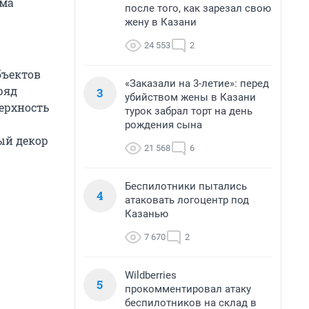
ома
после того, как зарезал свою
жену в Казани
24 553
2
бъектов
«Заказали на 3-летие»: перед
ряд
3
убийством жены в Казани
ерхность
турок забрал торт на день
рождения сына
ый декор
21 568
6
Беспилотники пытались
4
атаковать логоцентр под
Казанью
7 670
2
Wildberries
5
прокомментировал атаку
беспилотников на склад в