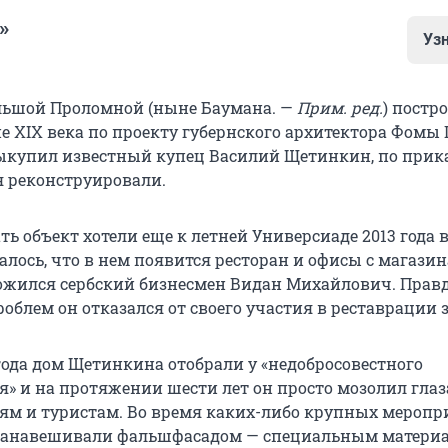
»
Уз
внительно недолго существует на рынке — ее учредил
льшой Проломной (ныне Баумана. —
Прим. ред.
) постр
а 2023 года. ООО выполняет функции заказчика-застр
е XIX века по проекту губернского архитектора Фомы 
 подрядчика.
ыкупил известный купец Василий Щетинкин, по прик
я реконструировали.
рвиса «Контур.Фокус», единственный владелец «Умки»
 бизнесмена есть доля 50% в компании, занимающейся
ь объект хотели еще к летней Универсиаде 2013 года в
ом зданий ООО «Тэхэксстрой». Также Ибрагимову при
лось, что в нем появится ресторан и офисы с магазин
«Фортуна», которая торгует пищевыми продуктами, 
ожился сербский бизнесмен Видан Михайлович. Правд
изделиями. Еще он зарегистрирован как ИП.
облем он отказался от своего участия в реставрации 
«Умки», за 2023 год компания получила на руки почти 
блей, выручка при этом не указана.
года дом Щетинкина отобрали у «недобросовестного
я» и на протяжении шести лет он просто мозолил глаз
м и туристам. Во время каких-либо крупных меропр
 занавешивали фальшфасадом — специальным материа