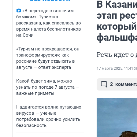
В Казани
«В переходе с вонючим
этап рес
бомжом». Туристка
рассказала, как спасалась во
который
время налета беспилотников
фальшф
на Сочи
«Туризм не прекращается, он
Речь идет о
трансформируется»: как
россияне будут отдыхать в
августе — ответ эксперта
17 марта 2025, 11:41
Какой будет зима, можно
2
коммент
узнать по погоде 7 августа —
важные приметы
Надвигается волна пугающих
вирусов — ученые
потребовали срочно усилить
безопасность