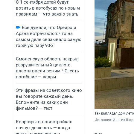
С 1 сентября детей будут
возить в автобусах по новым
правилам — что важно знать
Все думали, что Орейро и
Арана встречаются: что на
самом деле связывало самую
горячую пару 90-х
Смоленскую область накрыл
разрушительный циклон:
власти ввели режим ЧС, есть
погибшие — кадры
Эти фразы из советского кино
вы говорите каждый день.
Вспомните из каких они
фильмов? — тест
Так выглядел дом лет
Источник: 
Ильгиз Шар
Квартиры в новостройках
начнут дешеветь — когда
ждать снижения цен