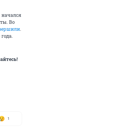
и начался
ты. Во
авершили
.
 года.
айтесь!
1