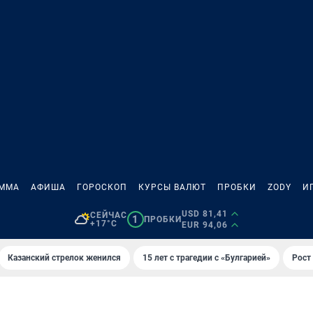
АММА
АФИША
ГОРОСКОП
КУРСЫ ВАЛЮТ
ПРОБКИ
ZODY
И
USD 81,41
СЕЙЧАС
1
ПРОБКИ
+17°C
EUR 94,06
Казанский стрелок женился
15 лет с трагедии с «Булгарией»
Рост 