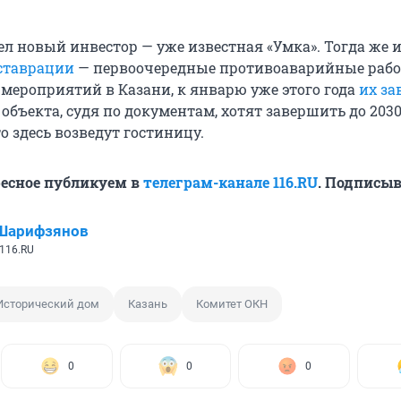
ел новый инвестор — уже известная «Умка». Тогда же 
ставрации
— первоочередные противоаварийные рабо
мероприятий в Казани, к январю уже этого года
их з
бъекта, судя по документам, хотят завершить до 2030
о здесь возведут гостиницу.
ресное публикуем в
телеграм-канале 116.RU
. Подписыв
 Шарифзянов
116.RU
Исторический дом
Казань
Комитет ОКН
0
0
0