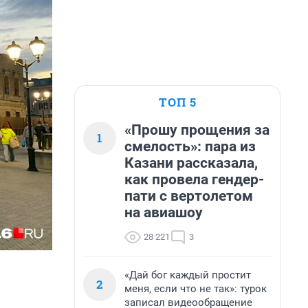
ТОП 5
«Прошу прощения за
1
смелость»: пара из
Казани рассказала,
как провела гендер-
пати с вертолетом
на авиашоу
28 221
3
«Дай бог каждый простит
2
меня, если что не так»: турок
записал видеообращение