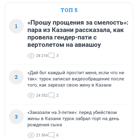
ТОП 5
«Прошу прощения за смелость»:
1
пара из Казани рассказала, как
провела гендер-пати с
вертолетом на авиашоу
28 218
3
«Дай бог каждый простит меня, если что не
2
так»: турок записал видеообращение после
того, как зарезал свою жену в Казани
24 552
2
«Заказали на 3-летие»: перед убийством
3
жены в Казани турок забрал торт на день
рождения сына
21 564
6