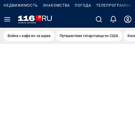
НЕДВИЖИМОСТЬ
ЗНАКОМСТВА
ПОГОДА
ТЕЛЕПРОГРАММА
Война с кафе из-за шума
Путешествие татарстанца по США
Каз