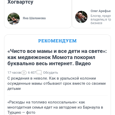
Хогвартсу
Олег Арефьев
Блогер, предпри
Яна Шаламова
владелец в тра
бизнесе
РЕКОМЕНДУЕМ
«Чисто все мамы и все дети на свете»:
как медвежонок Момота покорил
буквально весь интернет. Видео
17 часов
6 407
Обсудить
С рождения в неволе. Как в уральской колонии
осужденные мамы отбывают срок вместе со своими
детьми
«Расходы на топливо колоссальные»: как
многодетная семья едет на автодоме из Барнаула в
Турцию — фото