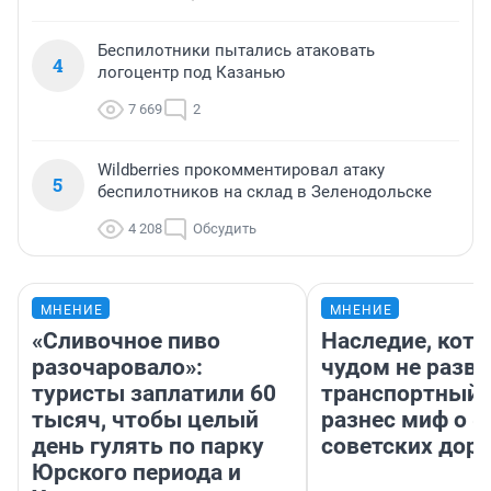
Беспилотники пытались атаковать
4
логоцентр под Казанью
7 669
2
Wildberries прокомментировал атаку
5
беспилотников на склад в Зеленодольске
4 208
Обсудить
МНЕНИЕ
МНЕНИЕ
«Сливочное пиво
Наследие, кото
разочаровало»:
чудом не разва
туристы заплатили 60
транспортный 
тысяч, чтобы целый
разнес миф о 
день гулять по парку
советских доро
Юрского периода и