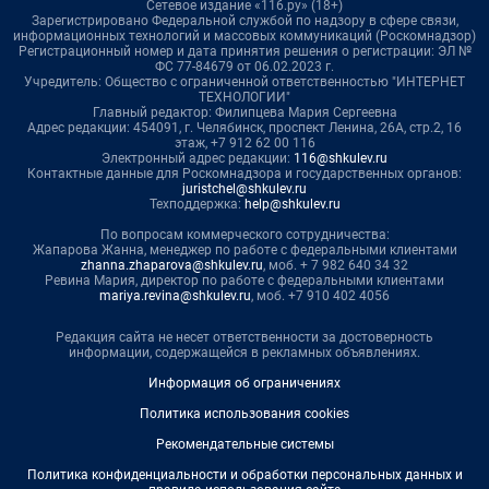
Сетевое издание «116.ру» (18+)
Зарегистрировано Федеральной службой по надзору в сфере связи,
информационных технологий и массовых коммуникаций (Роскомнадзор)
Регистрационный номер и дата принятия решения о регистрации: ЭЛ №
ФС 77-84679 от 06.02.2023 г.
Учредитель: Общество с ограниченной ответственностью "ИНТЕРНЕТ
ТЕХНОЛОГИИ"
Главный редактор: Филипцева Мария Сергеевна
Адрес редакции: 454091, г. Челябинск, проспект Ленина, 26А, стр.2, 16
этаж, +7 912 62 00 116
Электронный адрес редакции:
116@shkulev.ru
Контактные данные для Роскомнадзора и государственных органов:
juristchel@shkulev.ru
Техподдержка:
help@shkulev.ru
По вопросам коммерческого сотрудничества:
Жапарова Жанна, менеджер по работе с федеральными клиентами
zhanna.zhaparova@shkulev.ru
, моб. + 7 982 640 34 32
Ревина Мария, директор по работе с федеральными клиентами
mariya.revina@shkulev.ru
, моб. +7 910 402 4056
Редакция сайта не несет ответственности за достоверность
информации, содержащейся в рекламных объявлениях.
Информация об ограничениях
Политика использования cookies
Рекомендательные системы
Политика конфиденциальности и обработки персональных данных и