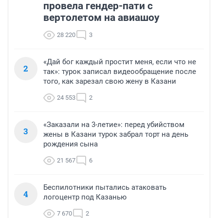
провела гендер-пати с
вертолетом на авиашоу
28 220
3
«Дай бог каждый простит меня, если что не
2
так»: турок записал видеообращение после
того, как зарезал свою жену в Казани
24 553
2
«Заказали на 3-летие»: перед убийством
3
жены в Казани турок забрал торт на день
рождения сына
21 567
6
Беспилотники пытались атаковать
4
логоцентр под Казанью
7 670
2