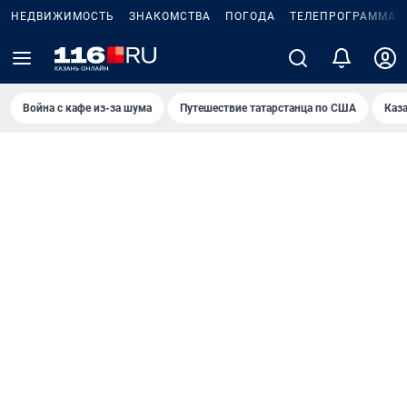
НЕДВИЖИМОСТЬ
ЗНАКОМСТВА
ПОГОДА
ТЕЛЕПРОГРАММА
Война с кафе из-за шума
Путешествие татарстанца по США
Каз