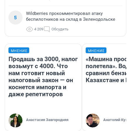
Wildberries прокомментировал атаку
5
беспилотников на склад в Зеленодольске
4 209
Обсудить
МНЕНИЕ
МНЕНИЕ
Продашь за 3000, налог
«Машина прост
возьмут с 4000. Что
полетела». Вод
нам готовит новый
сравнил бензин
налоговый закон — он
Казахстане и Р
коснется импорта и
даже репетиторов
Анастасия Завгородняя
Анатолий Кузн