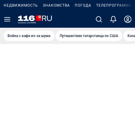
НЕДВИЖИМОСТЬ
ЗНАКОМСТВА
ПОГОДА
ТЕЛЕПРОГРАММА
Война с кафе из-за шума
Путешествие татарстанца по США
Каз