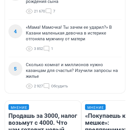
рождения сына
21 670
7
«Мама! Мамочка! Ты зачем ее ударил?» В
4
Казани маленькая девочка в истерике
отгоняла мужчину от матери
3 852
1
Сколько комнат и миллионов нужно
5
казанцам для счастья? Изучили запросы на
жилье
2 927
Обсудить
МНЕНИЕ
МНЕНИЕ
Продашь за 3000, налог
«Покупаешь ко
возьмут с 4000. Что
мешке»:
нам готовит новый
предпринимат