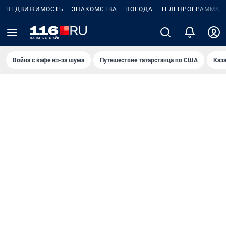
НЕДВИЖИМОСТЬ
ЗНАКОМСТВА
ПОГОДА
ТЕЛЕПРОГРАММА
Война с кафе из-за шума
Путешествие татарстанца по США
Каз