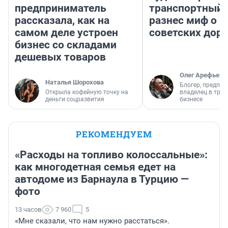
предприниматель
транспортный 
рассказала, как на
разнес миф о 
самом деле устроен
советских доро
бизнес со складами
дешевых товаров
Олег Арефьев
Наталья Шорохова
Блогер, предпри
Открыла кофейную точку на
владелец в тра
деньги соцразвития
бизнесе
РЕКОМЕНДУЕМ
«Расходы на топливо колоссальные»:
как многодетная семья едет на
автодоме из Барнаула в Турцию —
фото
13 часов
7 960
5
«Мне сказали, что нам нужно расстаться».