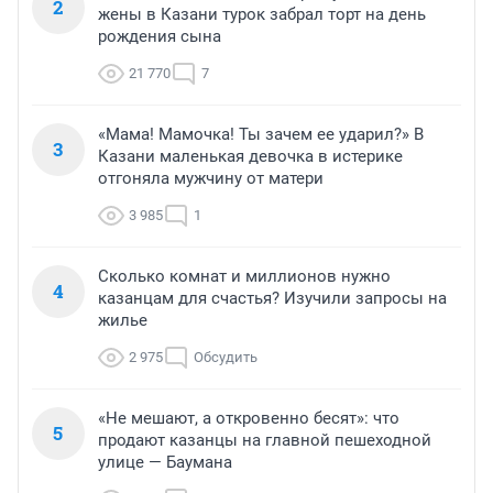
2
жены в Казани турок забрал торт на день
рождения сына
21 770
7
«Мама! Мамочка! Ты зачем ее ударил?» В
3
Казани маленькая девочка в истерике
отгоняла мужчину от матери
3 985
1
Сколько комнат и миллионов нужно
4
казанцам для счастья? Изучили запросы на
жилье
2 975
Обсудить
«Не мешают, а откровенно бесят»: что
5
продают казанцы на главной пешеходной
улице — Баумана