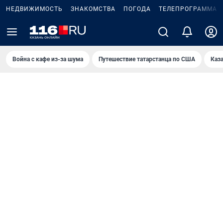
НЕДВИЖИМОСТЬ
ЗНАКОМСТВА
ПОГОДА
ТЕЛЕПРОГРАММА
Война с кафе из-за шума
Путешествие татарстанца по США
Каз