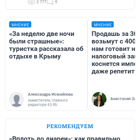
2 777
5
МНЕНИЕ
МНЕНИЕ
«За неделю две ночи
Продашь за 300
были страшные»:
возьмут с 4000
туристка рассказала об
нам готовит н
отдыхе в Крыму
налоговый зако
коснется импор
даже репетито
Александра Исмайлова
Анастасия Зав
заместитель главного
редактора 63.RU
РЕКОМЕНДУЕМ
«Вплоть до диареи»: как правильно