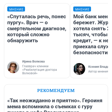
МНЕНИЕ
МНЕНИЕ
«Спуталась речь, понес
Мой банк меня
пургу». Врач — о
бережет. Журн
смертельном диагнозе,
хотела снять 2
который сложно
тысяч, чтобы п
обнаружить
кредит, — к не
приехала служ
безопасности
Ирина Волкова
Главврач клиники
Ксения Владим
«Реабилитация доктора
Автор мнения
Волковой»
РЕКОМЕНДУЕМ
«Так неожиданно и приятно». Героиня
мема вспомнила о съемках с гуру