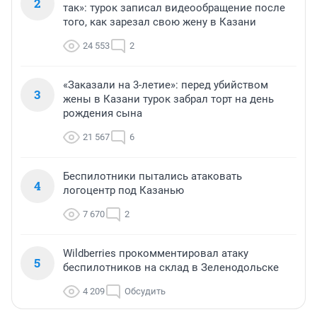
2
так»: турок записал видеообращение после
того, как зарезал свою жену в Казани
24 553
2
«Заказали на 3-летие»: перед убийством
3
жены в Казани турок забрал торт на день
рождения сына
21 567
6
Беспилотники пытались атаковать
4
логоцентр под Казанью
7 670
2
Wildberries прокомментировал атаку
5
беспилотников на склад в Зеленодольске
4 209
Обсудить