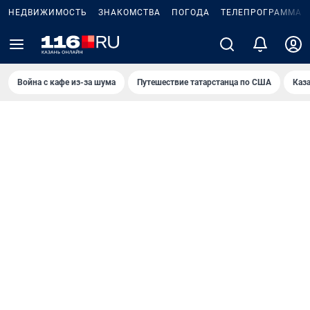
НЕДВИЖИМОСТЬ
ЗНАКОМСТВА
ПОГОДА
ТЕЛЕПРОГРАММА
Война с кафе из-за шума
Путешествие татарстанца по США
Каз