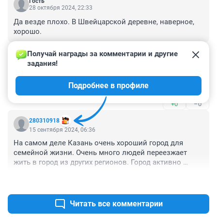
Гость
28 октября 2024, 22:33
Да везде плохо. В Швейцарской деревне, наверное, 
хорошо.
+0
–0
Получай награды за комментарии и другие 
задания!
Гость
28 октября 2024, 22:30
Подробнее в профиле
Про фальш - смешно. Автор экстрасенс.
+0
–0
280310918
15 сентября 2024, 06:36
На самом деле Казань очень хороший город для 
семейной жизни. Очень много людей переезжает 
жить в город из других регионов. Город активно 
развивается. Каждый год строят и обновляют парки и 
+1
–0
общественные пространства. Очень много новых 
детских садов и школ. Город удачно расположен на 
пересечении основных транспортных магистралях 
Читать все комментарии
страны и в любое время можно выехать в 