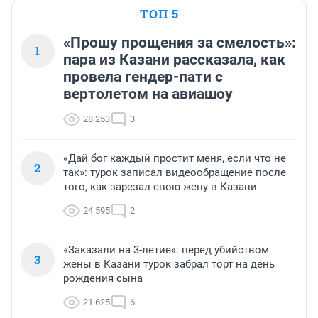
ТОП 5
«Прошу прощения за смелость»:
1
пара из Казани рассказала, как
провела гендер-пати с
вертолетом на авиашоу
28 253
3
«Дай бог каждый простит меня, если что не
2
так»: турок записал видеообращение после
того, как зарезал свою жену в Казани
24 595
2
«Заказали на 3-летие»: перед убийством
3
жены в Казани турок забрал торт на день
рождения сына
21 625
6