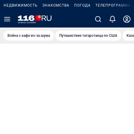
НЕДВИЖИМОСТЬ
ЗНАКОМСТВА
ПОГОДА
ТЕЛЕПРОГРАММА
Война с кафе из-за шума
Путешествие татарстанца по США
Каз