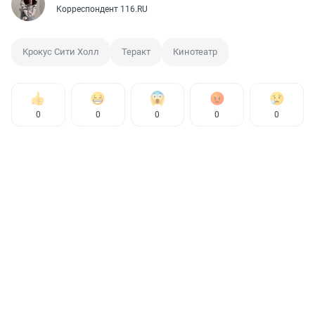
Корреспондент 116.RU
Крокус Сити Холл
Теракт
Кинотеатр
0
0
0
0
0