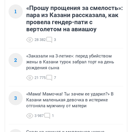
«Прошу прощения за смелость»:
1
пара из Казани рассказала, как
провела гендер-пати с
вертолетом на авиашоу
28 382
3
«Заказали на 3-летие»: перед убийством
2
жены в Казани турок забрал торт на день
рождения сына
21 775
7
«Мама! Мамочка! Ты зачем ее ударил?» В
3
Казани маленькая девочка в истерике
отгоняла мужчину от матери
3 987
1
Сколько комнат и миллионов нужно