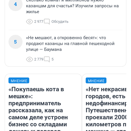
4
казанцам для счастья? Изучили запросы на
жилье
2 977
Обсудить
«Не мешают, а откровенно бесят»: что
5
продают казанцы на главной пешеходной
улице — Баумана
2 779
5
МНЕНИЕ
МНЕНИЕ
«Покупаешь кота в
«Нет некрасив
мешке»:
городов, есть
предприниматель
недофинансиро
рассказала, как на
Путешественн
самом деле устроен
проехали 2000
бизнес со складами
километров по 