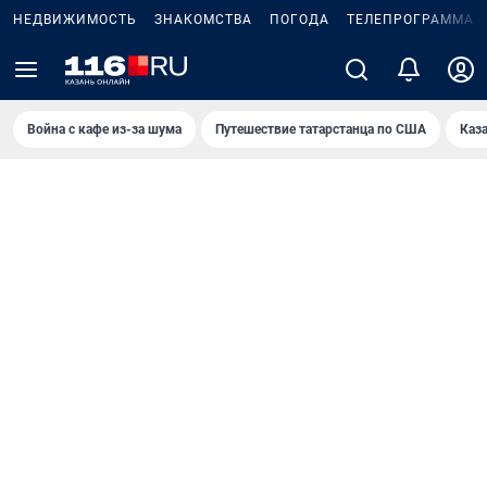
НЕДВИЖИМОСТЬ
ЗНАКОМСТВА
ПОГОДА
ТЕЛЕПРОГРАММА
Война с кафе из-за шума
Путешествие татарстанца по США
Каз