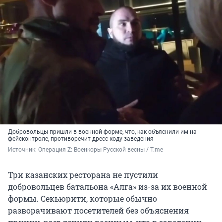
Добровольцы пришли в военной форме, что, как объяснили им на
фейсконтроле, противоречит дресс-коду заведения
Источник: 
Операция Z: Военкоры Русской весны / T.me
Три казанских ресторана не пустили
добровольцев батальона «Алга» из-за их военной
формы. Секьюрити, которые обычно
разворачивают посетителей без объяснения