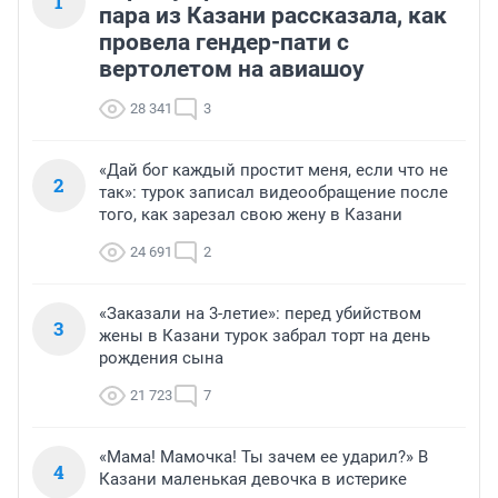
1
пара из Казани рассказала, как
провела гендер-пати с
вертолетом на авиашоу
28 341
3
«Дай бог каждый простит меня, если что не
2
так»: турок записал видеообращение после
того, как зарезал свою жену в Казани
24 691
2
«Заказали на 3-летие»: перед убийством
3
жены в Казани турок забрал торт на день
рождения сына
21 723
7
«Мама! Мамочка! Ты зачем ее ударил?» В
4
Казани маленькая девочка в истерике