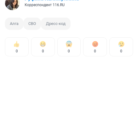
Корреспондент 116.RU
Алга
СВО
Дресс-код
0
0
0
0
0