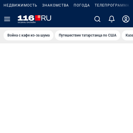
НЕДВИЖИМОСТЬ
ЗНАКОМСТВА
ПОГОДА
ТЕЛЕПРОГРАММА
Война с кафе из-за шума
Путешествие татарстанца по США
Каз