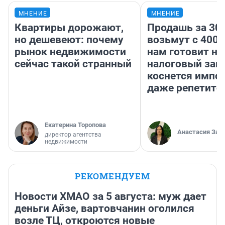
МНЕНИЕ
МНЕНИЕ
Квартиры дорожают,
Продашь за 300
но дешевеют: почему
возьмут с 4000
рынок недвижимости
нам готовит н
сейчас такой странный
налоговый зако
коснется импор
даже репетито
Екатерина Торопова
Анастасия Зав
директор агентства
недвижимости
РЕКОМЕНДУЕМ
Новости ХМАО за 5 августа: муж дает
деньги Айзе, вартовчанин оголился
возле ТЦ, откроются новые