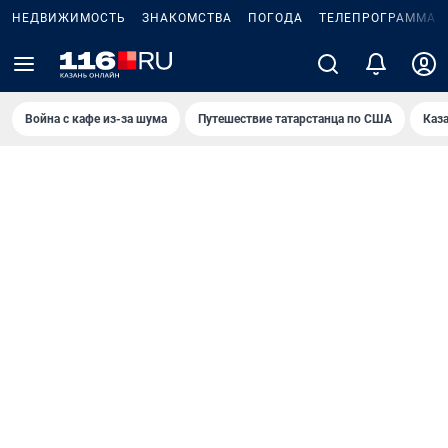
НЕДВИЖИМОСТЬ
ЗНАКОМСТВА
ПОГОДА
ТЕЛЕПРОГРАММА
Война с кафе из-за шума
Путешествие татарстанца по США
Каз