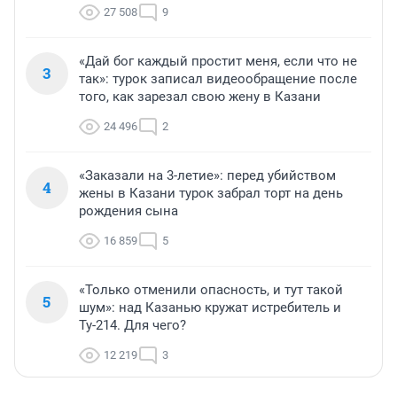
27 508
9
«Дай бог каждый простит меня, если что не
3
так»: турок записал видеообращение после
того, как зарезал свою жену в Казани
24 496
2
«Заказали на 3-летие»: перед убийством
4
жены в Казани турок забрал торт на день
рождения сына
16 859
5
«Только отменили опасность, и тут такой
5
шум»: над Казанью кружат истребитель и
Ту-214. Для чего?
12 219
3