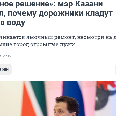
ное решение»: мэр Казани
л, почему дорожники кладут
в воду
ачинается ямочный ремонт, несмотря на 
вшие город огромные лужи
2 610
арий