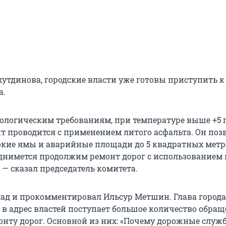
хутдинова, городские власти уже готовы приступить к
а.
нологическим требованиям, при температуре выше +5 
 проводится с применением литого асфальта. Он поз
окие ямы и аварийные площади до 5 квадратных метро
днимется продолжим ремонт дорог с использованием 
 — сказал председатель комитета.
клад и прокомментировал Ильсур Метшин. Глава города
 в адрес властей поступает большое количество обращ
онту дорог. Основной из них: «Почему дорожные служ