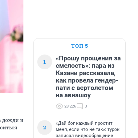
ТОП 5
«Прошу прощения за
1
смелость»: пара из
Казани рассказала,
как провела гендер-
пати с вертолетом
на авиашоу
28 226
3
а дожди и
«Дай бог каждый простит
2
коиться
меня, если что не так»: турок
записал видеообращение