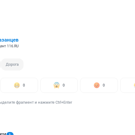
азанцев
ент 116.RU
Дорога
0
0
0
ыделите фрагмент и нажмите Ctrl+Enter
ИИ