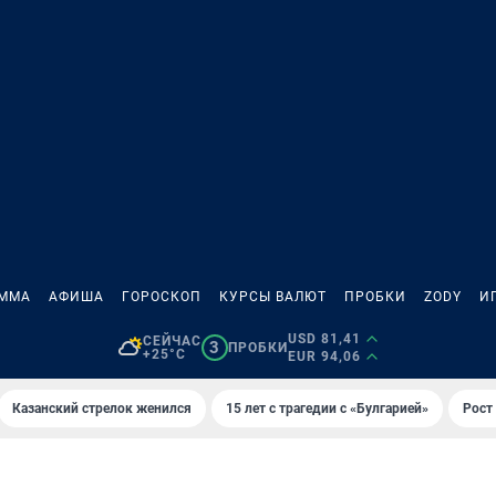
АММА
АФИША
ГОРОСКОП
КУРСЫ ВАЛЮТ
ПРОБКИ
ZODY
И
USD 81,41
СЕЙЧАС
3
ПРОБКИ
+25°C
EUR 94,06
Казанский стрелок женился
15 лет с трагедии с «Булгарией»
Рост 