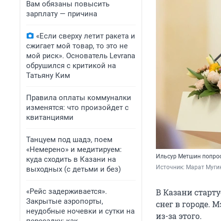
Вам обязаны повысить
зарплату — причина
«Если сверху летит ракета и
сжигает мой товар, то это не
мой риск». Основатель Levrana
обрушился с критикой на
Татьяну Ким
Правила оплаты коммуналки
изменятся: что произойдет с
квитанциями
Танцуем под шадэ, поем
«Немерено» и медитируем:
Ильсур Метшин попрос
куда сходить в Казани на
Источник: 
Марат Мугин
выходных (с детьми и без)
«Рейс задерживается».
В Казани старт
Закрытые аэропорты,
снег в городе.
неудобные ночевки и сутки на
из-за этого.