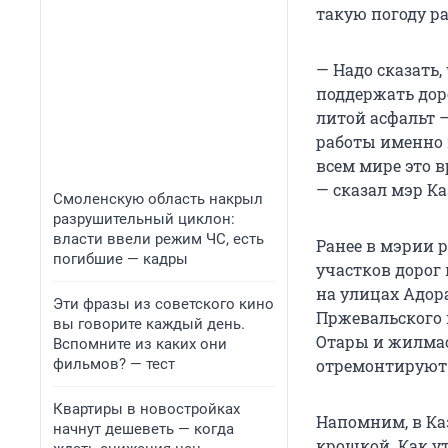
такую погоду ра
— Надо сказать,
поддержать дор
литой асфальт 
работы именно 
всем мире это в
— сказал мэр Ка
Смоленскую область накрыл
разрушительный циклон:
власти ввели режим ЧС, есть
Ранее в мэрии р
погибшие — кадры
участков дорог
на улицах Адора
Эти фразы из советского кино
Пржевальского 
вы говорите каждый день.
Отары и жилмас
Вспомните из каких они
фильмов? — тест
отремонтируют 
Квартиры в новостройках
Напомним, в Ка
начнут дешеветь — когда
крошкой. Как у