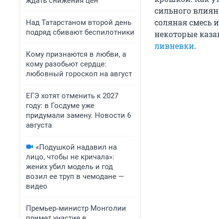
ждать снижения цен
сильного влиян
соляная смесь и
Над Татарстаном второй день
подряд сбивают беспилотники
некоторые каза
ливневки
.
Кому признаются в любви, а
кому разобьют сердце:
любовный гороскоп на август
ЕГЭ хотят отменить к 2027
году: в Госдуме уже
придумали замену. Новости 6
августа
«Подушкой надавил на
лицо, чтобы не кричала»:
жених убил модель и год
возил ее труп в чемодане —
видео
Премьер‑министр Монголии
примет участие в