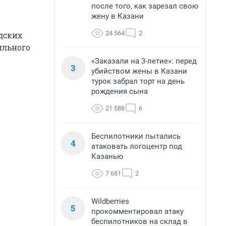
после того, как зарезал свою
жену в Казани
24 564
2
одских
ильного
«Заказали на 3-летие»: перед
3
убийством жены в Казани
турок забрал торт на день
рождения сына
21 588
6
Беспилотники пытались
4
атаковать логоцентр под
Казанью
7 681
2
Wildberries
5
прокомментировал атаку
беспилотников на склад в