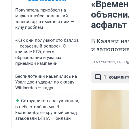
«Времен
Покупатель приобрел на
объясни
маркетплейсе новенький
телевизор, а вместе с ним —
асфальт 
кучу проблем
В Казани н
«Как они получают сто баллов
— серьезный вопрос». О
и заполони
кризисе ЕГЭ, всего
образования и ужасах
13 марта 2023, 14:39
приемной кампании
Беспилотники нацелились на
1
коммент
Урал: дрон ударил по складу
Wildberries — кадры
Сотрудников эвакуировали,
в небе столб дыма. В
Екатеринбурге крупный склад
атаковали БПЛА — онлайн