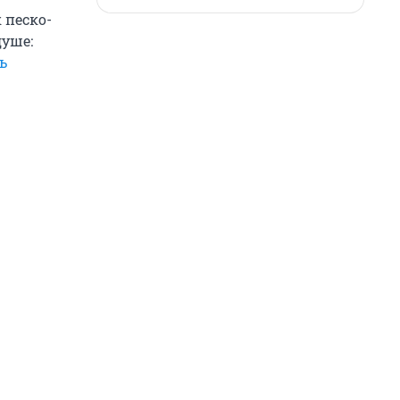
 песко-
душе:
ь