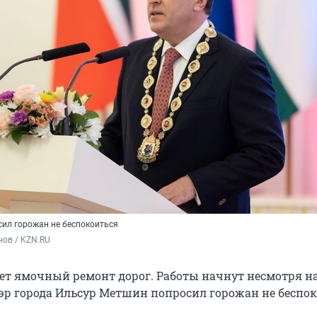
ил горожан не беспокоиться
ов / KZN.RU
ует ямочный ремонт дорог. Работы начнут несмотря н
 Мэр города Ильсур Метшин попросил горожан не беспо