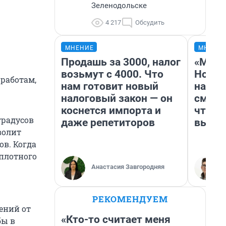
Зеленодольске
4 217
Обсудить
МНЕНИЕ
МНЕНИ
Продашь за 3000, налог
«Мы в
возьмут с 4000. Что
Нолан
 работам,
нам готовит новый
настр
налоговый закон — он
смотр
коснется импорта и
чтобы
градусов
даже репетиторов
выгля
волит
в. Когда
плотного
Анастасия Завгородняя
РЕКОМЕНДУЕМ
ений от
«Кто-то считает меня
бы в