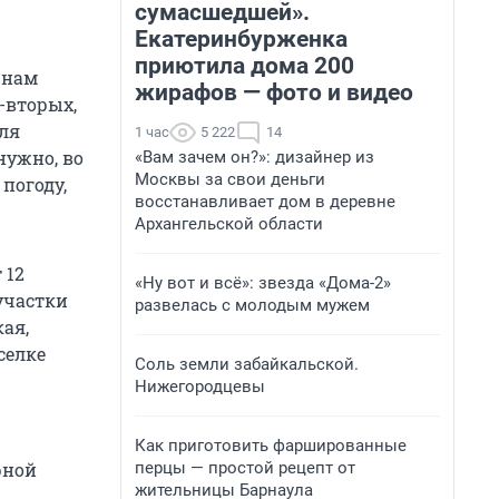
сумасшедшей».
Екатеринбурженка
приютила дома 200
 нам
жирафов — фото и видео
-вторых,
ля
1 час
5 222
14
нужно, во
«Вам зачем он?»: дизайнер из
Москвы за свои деньги
погоду,
восстанавливает дом в деревне
Архангельской области
 12
«Ну вот и всё»: звезда «Дома-2»
участки
развелась с молодым мужем
кая,
селке
Соль земли забайкальской.
Нижегородцевы
Как приготовить фаршированные
перцы — простой рецепт от
рной
жительницы Барнаула