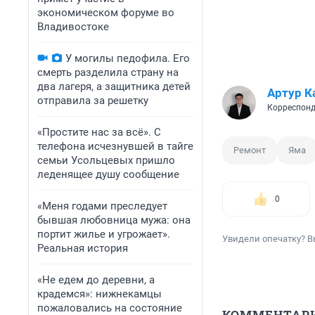
экономическом форуме во
Владивостоке
У могилы педофила. Его
смерть разделила страну на
два лагеря, а защитника детей
Артур К
отправила за решетку
Корреспонд
«Простите нас за всё». С
телефона исчезнувшей в тайге
Ремонт
Яма
семьи Усольцевых пришло
леденящее душу сообщение
0
«Меня годами преследует
бывшая любовница мужа: она
портит жилье и угрожает».
Увидели опечатку? В
Реальная история
«Не едем до деревни, а
крадемся»: нижнекамцы
пожаловались на состояние
КОММЕНТАР