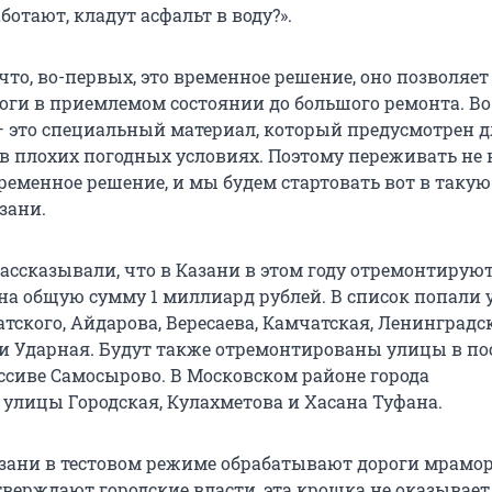
ботают, кладут асфальт в воду?».
 что, во-первых, это временное решение, оно позволяет
оги в приемлемом состоянии до большого ремонта. Во
— это специальный материал, который предусмотрен д
в плохих погодных условиях. Поэтому переживать не 
ременное решение, и мы будем стартовать вот в такую 
зани.
ассказывали, что в Казани в этом году отремонтируют
 на общую сумму 1 миллиард рублей. В список попали 
тского, Айдарова, Вересаева, Камчатская, Ленинградс
и Ударная. Будут также отремонтированы улицы в по
сиве Самосырово. В Московском районе города
улицы Городская, Кулахметова и Хасана Туфана.
зани в тестовом режиме обрабатывают дороги мрамо
тверждают городские власти, эта крошка не оказывает