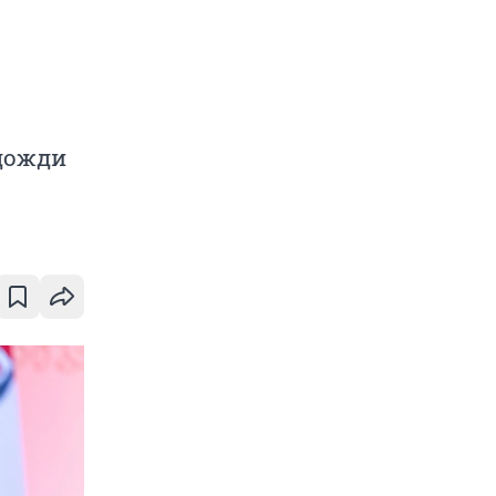
дожди