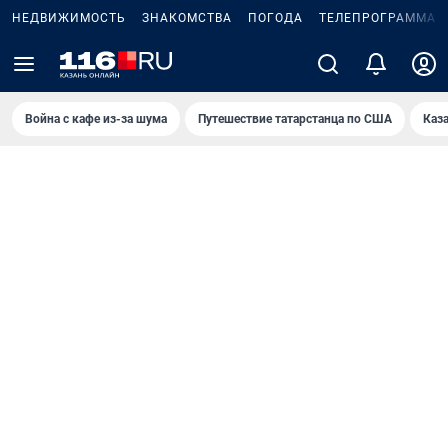
НЕДВИЖИМОСТЬ
ЗНАКОМСТВА
ПОГОДА
ТЕЛЕПРОГРАММА
Война с кафе из-за шума
Путешествие татарстанца по США
Каз