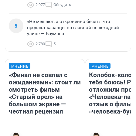
2 977
Обсудить
«Не мешают, а откровенно бесят»: что
5
продают казанцы на главной пешеходной
улице — Баумана
2 780
5
МНЕНИЕ
МНЕНИЕ
«Финал не совпал с
Колобок-колобо
ожиданиями»: стоит ли
тебя боюсь! Ра
смотреть фильм
отложили прок
«Старый орел» на
«Человека-пау
большом экране —
отзыв о фильм
честная рецензия
«человека-бул