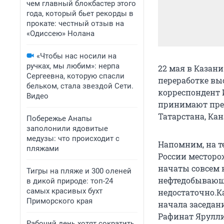
чем главный блокбастер этого
года, который бьет рекорды в
прокате: честный отзыв на
«Одиссею» Нолана
«Чтобы нас носили на
ручках, мы любим»: нерпа
22 мая в Казан
Сергеевна, которую спасли
переработке вы
бельком, стала звездой Сети.
корреспондент 
Видео
принимают пред
Татарстана, Кан
Побережье Анапы
заполонили ядовитые
медузы: что происходит с
Напомним, на т
пляжами
России месторо
начаты совсем 
Тигры на пляже и 300 оленей
нефтедобывающе
в дикой природе: топ-24
самых красивых бухт
недостаточно.
Приморского края
начала заседан
Рафинат Ярулли
Рабочий день хотят сократить,