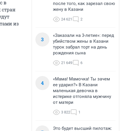
с в
после того, как зарезал свою
 стран
жену в Казани
удут
24 621
2
стами из
«Заказали на 3-летие»: перед
3
убийством жены в Казани
турок забрал торт на день
рождения сына
21 649
6
«Мама! Мамочка! Ты зачем
4
ее ударил?» В Казани
маленькая девочка в
истерике отгоняла мужчину
от матери
3 822
1
Это будет высший пилотаж: