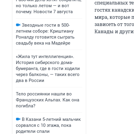
специальных те
но только летом — и вот
гостях канадск
почему. Новости 7 августа
мира, которые п
зависеть от то
Звездные гости в 500-
Канады и други
летнем соборе: Криштиану
Роналду готовится сыграть
свадьбу века на Мадейре
«Жила тут интеллигенция».
История сибирского дома-
бумеранга, где в гости ходили
через балконы, — таких всего
два в России
Тело россиянки нашли во
Французских Альпах. Как она
погибла?
В Казани 5-летний мальчик
сорвался с 10 этажа, пока
родители спали