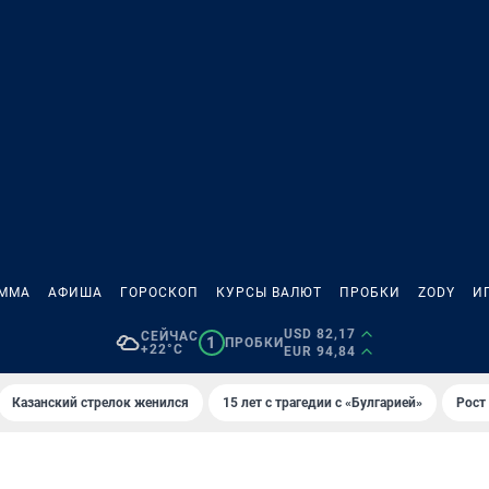
АММА
АФИША
ГОРОСКОП
КУРСЫ ВАЛЮТ
ПРОБКИ
ZODY
И
USD 82,17
СЕЙЧАС
1
ПРОБКИ
+22°C
EUR 94,84
Казанский стрелок женился
15 лет с трагедии с «Булгарией»
Рост 