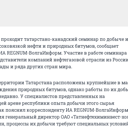
и проходит татарстано-канадский семинар по добыче 
соковязкой нефти и природных битумов, сообщает
ИА REGNUM-ВолгаИнформ. Участие в работе семинара
ставители компаний нефтегазовой отрасли из России
ады и ряда других стран мира.
ерритории Татарстана расположены крупнейшие в м
ждения природных битумов, однако работы по их доб
недавно. У специалистов представленных на
й арене республики опыта добычи этого сырья
Как пояснил корреспонденту ИА REGNUM-ВолгаИнформ
ия генеральный директор ОАО «Татнефтехиминвест-хо
н, процессы их добычи требуют специальных услови