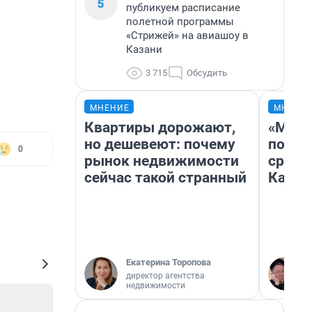
5
публикуем расписание
полетной программы
«Стрижей» на авиашоу в
Казани
3 715
Обсудить
МНЕНИЕ
МНЕНИ
Квартиры дорожают,
«Маши
но дешевеют: почему
полет
0
рынок недвижимости
сравн
сейчас такой странный
Казах
Екатерина Торопова
директор агентства
недвижимости