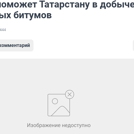
поможет Татарстану в добыч
ых битумов
444
 комментарий