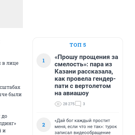
и
ТОП 5
«Прошу прощения за
1
 в лице
смелость»: пара из
Казани рассказала,
как провела гендер-
пати с вертолетом
асштабах
на авиашоу
ыче были
28 275
3
 до
«Дай бог каждый простит
лдинг»
2
меня, если что не так»: турок
й и
записал видеообращение