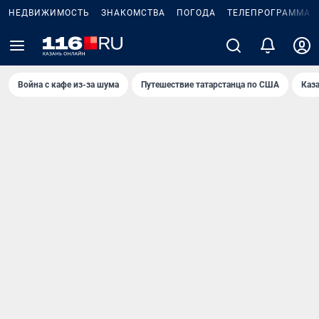
НЕДВИЖИМОСТЬ
ЗНАКОМСТВА
ПОГОДА
ТЕЛЕПРОГРАММА
Война с кафе из-за шума
Путешествие татарстанца по США
Каз