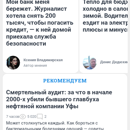
Мой банк меня
Тепло для бюдж
бережет. Журналист
холодно в сало
хотела снять 200
зимой. Водитель
тысяч, чтобы погасить
ездит на электр
кредит, — к ней домой
плюсы и минус
приехала служба
безопасности
Ксения Владимирская
Денис Дедюхин
Автор мнения
РЕКОМЕНДУЕМ
Смертельный аудит: за что в начале
2000-х убили бывшего главбуха
нефтяной компании Уфы
7 часов
5 020
2
Может столкнуться каждый. Как бороться с
бактериальными болезнями овощей — советы