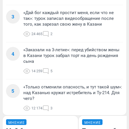
«Дай бог каждый простит меня, если что не
3
так»: турок записал видеообращение после
того, как зарезал свою жену в Казани
24 465
2
«Заказали на 3-летие»: перед убийством жены
4
в Казани турок забрал торт на день рождения
сына
14 259
5
«Только отменили опасность, и тут такой шум»:
5
над Казанью кружат истребитель и Ту-214. Для
чего?
12 174
3
МНЕНИЕ
МНЕНИЕ