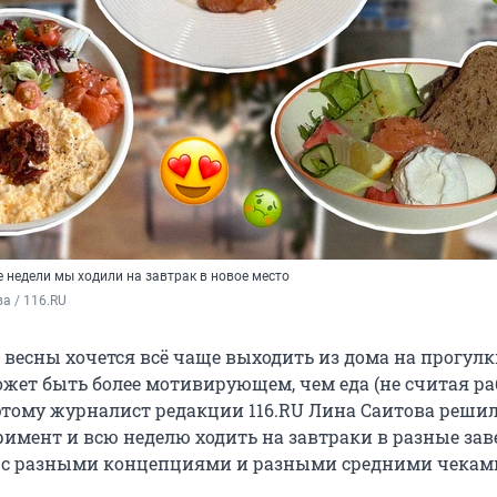
 недели мы ходили на завтрак в новое место
а / 116.RU
 весны хочется всё чаще выходить из дома на прогулк
ожет быть более мотивирующем, чем еда (не считая ра
оэтому журналист редакции 116.RU Лина Саитова реши
римент и всю неделю ходить на завтраки в разные за
и с разными концепциями и разными средними чекам