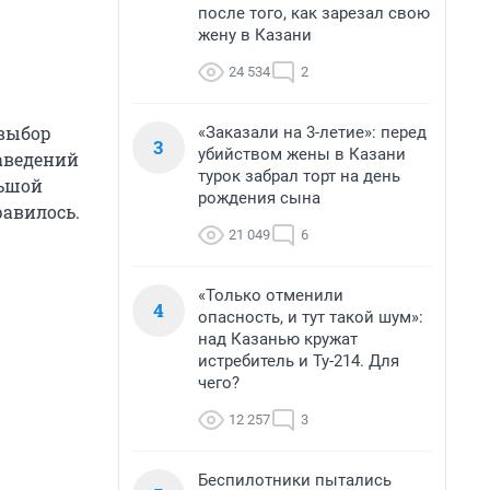
после того, как зарезал свою
жену в Казани
24 534
2
 выбор
«Заказали на 3-летие»: перед
3
убийством жены в Казани
заведений
турок забрал торт на день
льшой
рождения сына
равилось.
21 049
6
«Только отменили
4
опасность, и тут такой шум»:
над Казанью кружат
истребитель и Ту-214. Для
чего?
12 257
3
Беспилотники пытались