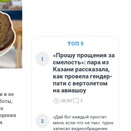
ТОП 5
«Прошу прощения за
1
смелость»: пара из
Казани рассказала,
как провела гендер-
пати с вертолетом
на авиашоу
и и не
боты,
28 207
3
ла
ведения
«Дай бог каждый простит
2
и.
меня, если что не так»: турок
записал видеообращение