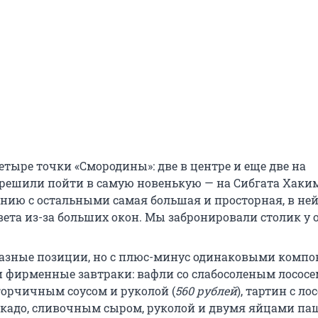
четыре точки «Смородины»: две в центре и еще две на
 решили пойти в самую новенькую — на Сибгата Хакима
ению с остальными самая большая и просторная, в не
вета из-за больших окон. Мы забронировали столик у 
азные позиции, но с плюс-минус одинаковыми компо
ли фирменные завтраки: вафли со слабосоленым лососе
горчичным соусом и руколой (
560 рублей
), тартин с ло
окадо, сливочным сыром, руколой и двумя яйцами паш