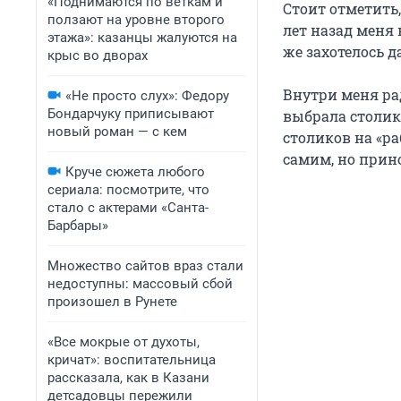
«Поднимаются по веткам и
Стоит отметить,
ползают на уровне второго
лет назад меня 
этажа»: казанцы жалуются на
же захотелось д
крыс во дворах
Внутри меня ра
«Не просто слух»: Федору
Бондарчуку приписывают
выбрала столик 
новый роман — с кем
столиков на «ра
самим, но прин
Круче сюжета любого
сериала: посмотрите, что
стало с актерами «Санта-
Барбары»
Множество сайтов враз стали
недоступны: массовый сбой
произошел в Рунете
«Все мокрые от духоты,
кричат»: воспитательница
рассказала, как в Казани
детсадовцы пережили