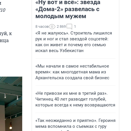
«Ну вот и всё»: звезда
м
«Дома-2» развелась с
210
молодым мужем
8 часов
2 869
1
уй, к
«Я не жалуюсь». Строитель лишился
рук и ног и стал звездой соцсетей:
онца
как он живет и почему его семью
искал весь Узбекистан
«Мы начали в самое нестабильное
время»: как многодетная мама из
Архангельска создала свой бизнес
«Не привози их мне в третий раз».
Читинец 40 лет разводит голубей,
которые всегда к нему возвращаются
«Так неожиданно и приятно». Героиня
мема вспомнила о съемках с гуру