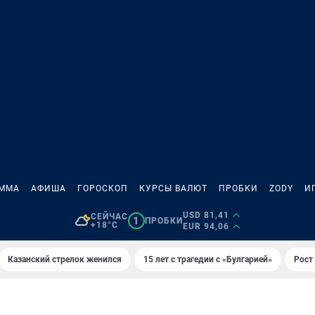
АММА
АФИША
ГОРОСКОП
КУРСЫ ВАЛЮТ
ПРОБКИ
ZODY
И
USD 81,41
СЕЙЧАС
1
ПРОБКИ
+18°C
EUR 94,06
Казанский стрелок женился
15 лет с трагедии с «Булгарией»
Рост 