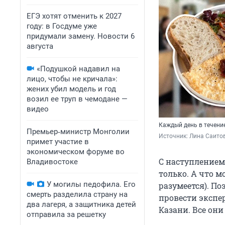
ЕГЭ хотят отменить к 2027
году: в Госдуме уже
придумали замену. Новости 6
августа
«Подушкой надавил на
лицо, чтобы не кричала»:
жених убил модель и год
возил ее труп в чемодане —
видео
Каждый день в течение
Премьер‑министр Монголии
Источник: 
Лина Саитов
примет участие в
экономическом форуме во
С наступлением
Владивостоке
только. А что м
У могилы педофила. Его
разумеется). П
смерть разделила страну на
провести экспе
два лагеря, а защитника детей
Казани. Все он
отправила за решетку