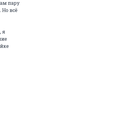
Там пару
 Но всё
 я
ние
ойке