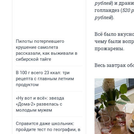
рублей
) и дран
голландез (
520 
рублей
).
Всё было вкусно
чему были вопро
Пилоты потерпевшего
крушение самолета
прожарены.
рассказали, как выживали в
сибирской тайге
Весь завтрак о
В 100 г всего 23 ккал: три
рецепта с главным летним
продуктом
«Ну вот и всё»: звезда
«Дома-2» развелась с
молодым мужем
Справится даже школьник:
пройдите тест по географии, в