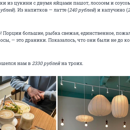
ики из цукини с двумя яйцами пашот, лососем и соусо
рублей
). Из напитков — латте (
240 рублей
) и капучино (
! Порции большие, рыбка свежая, единственное, пожал
сы, — это драники. Показалось, что они были не до к
бошелся нам в
2330 рублей
на троих.