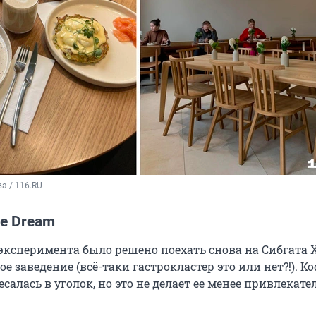
а / 116.RU
ee Dream
 эксперимента было решено поехать снова на Сибгата 
гое заведение (всё-таки гастрокластер это или нет?!). К
есалась в уголок, но это не делает ее менее привлекате