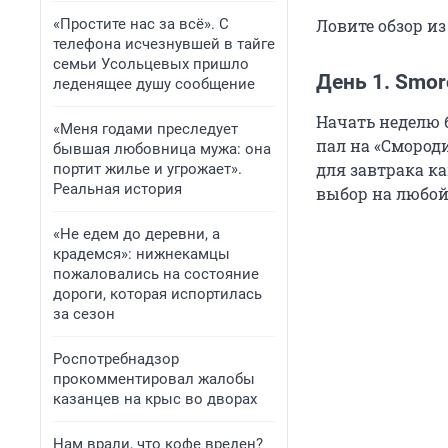
«Простите нас за всё». С
Ловите обзор из
телефона исчезнувшей в тайге
семьи Усольцевых пришло
День 1. Smor
леденящее душу сообщение
Начать неделю 
«Меня годами преследует
пал на «Смород
бывшая любовница мужа: она
для завтрака ка
портит жилье и угрожает».
Реальная история
выбор на любой 
«Не едем до деревни, а
крадемся»: нижнекамцы
пожаловались на состояние
дороги, которая испортилась
за сезон
Роспотребнадзор
прокомментировал жалобы
казанцев на крыс во дворах
Нам врали, что кофе вреден?