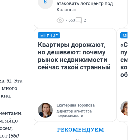
5
атаковать логоцентр под
Казанью
7 653
2
МНЕНИЕ
МНЕНИ
Квартиры дорожают,
«Спут
но дешевеют: почему
пургу»
рынок недвижимости
смерт
сейчас такой странный
котор
обнар
, 51. Эта
й много
окна.
Екатерина Торопова
директор агентства
нентами.
недвижимости
м, яйцо
сосем,
РЕКОМЕНДУЕМ
от (
560