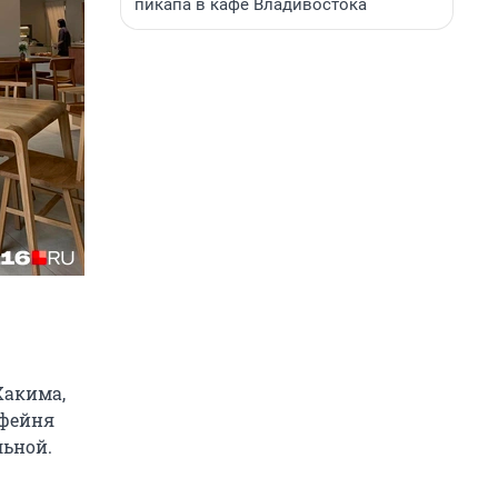
пикапа в кафе Владивостока
Хакима,
офейня
льной.