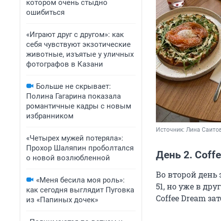
котором очень стыдно
ошибиться
«Играют друг с другом»: как
себя чувствуют экзотические
животные, изъятые у уличных
фотографов в Казани
Больше не скрывает:
Полина Гагарина показала
романтичные кадры с новым
избранником
Источник: 
Лина Саитов
«Четырех мужей потеряла»:
Прохор Шаляпин проболтался
День 2. Coff
о новой возлюбленной
Во второй день
«Меня бесила моя роль»:
51, но уже в дру
как сегодня выглядит Пуговка
Coffee Dream зат
из «Папиных дочек»