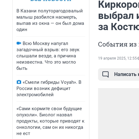
Киркоров
В Казани полуторагодовалый
выбрал 
малыш разбился насмерть,
выпав из окна — он был дома
за Кост
один
События из
Всю Москву напугал
загадочный взрыв: его звук
слышали везде, а причина
19 апреля 2025, 12:55
неизвестна. Что это могло
быть
Написать
«Смели гибриды Voyah». В
России возник дефицит
электромобилей
«Сами кормите свои будущие
опухоли». Биолог назвал
продукты, которые приводят к
онкологии, сам он их никогда
не ест