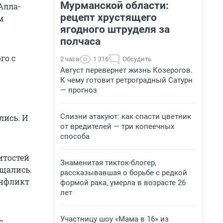
Мурманской области:
Алла-
рецепт хрустящего
м
ягодного штруделя за
полчаса
го с
2 часа
1 316
Обсудить
Август перевернет жизнь Козерогов.
К чему готовит ретроградный Сатурн
— прогноз
Слизни атакуют: как спасти цветник
лись. И
от вредителей — три копеечных
способа
итостей
Знаменитая тикток-блогер,
бщались.
рассказывавшая о борьбе с редкой
онфликт
формой рака, умерла в возрасте 26
лет
Участницу шоу «Мама в 16» из
с