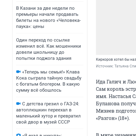
В Казани за две недели по
премьеры начали продавать
билеты на нового «Человека-
паука»: цены
Один переход по ссылке
изменил всё. Как мошенники
довели школьницу до
попытки поджога здания
Киркоров хотел бы на
Источник: 
Татьяна Сп
«Теперь мы семья!» Клава
Кока сыграла тайную свадьбу
Ида Галич и Лю
с богатым блогером. В какую
Сам король эстр
сумму всё обошлось
имя. Настасья 
Буланова получ
С детства грезил о ГАЗ-24:
автоплюшкин переехал в
Михеев подгото
маленький хутор и превратил
«Разгон» (18+).
свой двор в музей СССР
В мире знаменит
«Я ехал в никуда»: