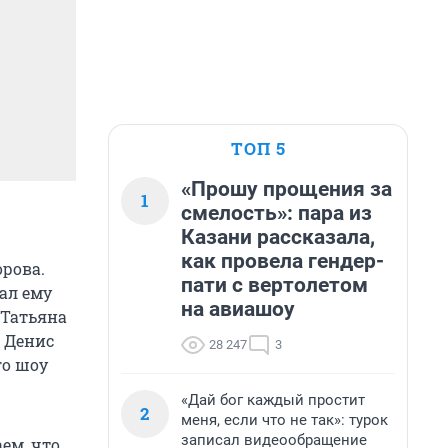
ТОП 5
«Прошу прощения за
1
смелость»: пара из
Казани рассказала,
как провела гендер-
рова.
пати с вертолетом
рал ему
на авиашоу
 Татьяна
 Денис
28 247
3
го шоу
«Дай бог каждый простит
2
меня, если что не так»: турок
записал видеообращение
ем, что