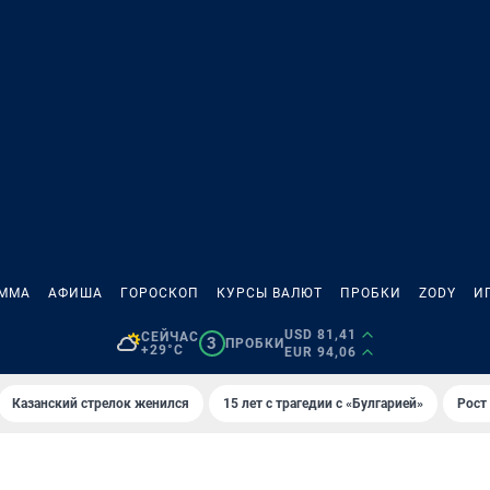
АММА
АФИША
ГОРОСКОП
КУРСЫ ВАЛЮТ
ПРОБКИ
ZODY
И
USD 81,41
СЕЙЧАС
3
ПРОБКИ
+29°C
EUR 94,06
Казанский стрелок женился
15 лет с трагедии с «Булгарией»
Рост 