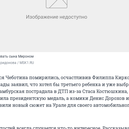
звать сына Мироном
иридонова / MSK1.RU
ся Чеботина помирились, осчастливив Филиппа Кирко
ады заявил, что хотел бы третьего ребенка и уже выб
Самбурская пострадала в ДТП из-за Стаса Костюшкина,
ила президентскую медаль, а комики Денис Дорохов и
вили новый сюжет на Урале для своего автомобильно
остей всегда случается что-то интересное. Рассказыва