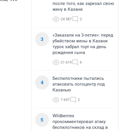
после того, как зарезал свою
жену в Казани
24 587
2
«Заказали на 3-летие»: перед
3
убийством жены в Казани
турок забрал торт на день
рождения сына
21 619
6
Беспилотники пытались
4
атаковать логоцентр под
Казанью
7 697
2
Wildberries
5
прокомментировал атаку
беспилотников на склад в