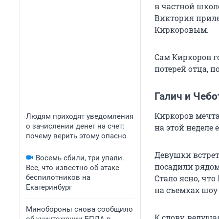
в частной школе
Виктория приле
Киркоровым.
Сам Киркоров го
потерей отца, по
Галич и Чеб
Киркоров мечта
Людям приходят уведомления
о зачислении денег на счет:
на этой неделе 
почему верить этому опасно
Девушки встрет
Восемь сбили, три упали.
посадили рядом,
Все, что известно об атаке
беспилотников на
Стало ясно, что
Екатеринбург
на съемках шоу
Минобороны снова сообщило
К слову, ведущ