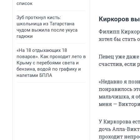
список
Зуб проткнул кисть:
Киркоров вы
школьница из Татарстана
чудом выжила после укуса
Филипп Киркоро
гадюки
хотел бы стать 
«На 18 отдыхающих 18
Певец уже даже
поваров». Как проходит лето в
Крыму с перебоями света и
счастлив, если 
бензина, водой по графику и
налетами БПЛА
«Недавно я поз
понравилось это
мальчишка, я о
меня — Виктория
У Киркорова ест
дочь Алла-Викт
проходит непро