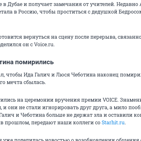
 в Дубае и получает замечания от учителей. Недавно 
тала в Россию, чтобы проститься с дедушкой Бедросо
товится вернуться на сцену после перерыва, связанно
делился он с Voice.ru.
отина помирились
л, чтобы Ида Галич и Люся Чеботина наконец помири
его мечта сбылась.
ились на церемонии вручения премии VOICE. Знамен
 и они не стали игнорировать друг друга, а мило поо
 Галич и Чеботина больше не держат зла и оставили к
 в прошлом, передают наши коллеги со
Starhit.ru
.
ая уже поделилась новостью о возобновлении общения 