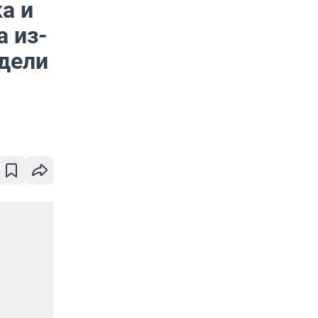
а и
 из-
дели