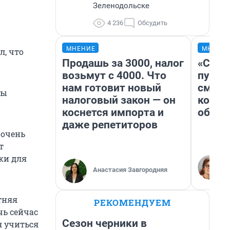
Зеленодольске
4 236
Обсудить
МНЕНИЕ
МНЕНИ
, что
Продашь за 3000, налог
«Спут
возьмут с 4000. Что
пургу»
нам готовит новый
смерт
бы
налоговый закон — он
котор
коснется импорта и
обнар
даже репетиторов
 очень
т
ки для
Анастасия Завгородняя
тняя
РЕКОМЕНДУЕМ
чь сейчас
Сезон черники в
я учиться