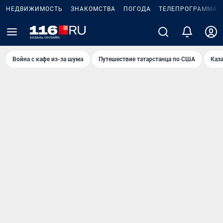
НЕДВИЖИМОСТЬ
ЗНАКОМСТВА
ПОГОДА
ТЕЛЕПРОГРАММА
Война с кафе из-за шума
Путешествие татарстанца по США
Каз