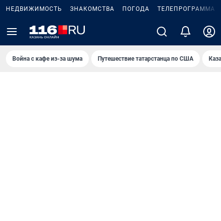
НЕДВИЖИМОСТЬ
ЗНАКОМСТВА
ПОГОДА
ТЕЛЕПРОГРАММА
Война с кафе из-за шума
Путешествие татарстанца по США
Каз