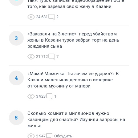
так»: турок записал видеообращение после
того, как зарезал свою жену в Казани
24 681
2
«Заказали на 3-летие»: перед убийством
3
жены в Казани турок забрал торт на день
рождения сына
21 712
7
«Мама! Мамочка! Ты зачем ее ударил?» В
4
Казани маленькая девочка в истерике
отгоняла мужчину от матери
3 923
1
Сколько комнат и миллионов нужно
5
казанцам для счастья? Изучили запросы на
жилье
2 947
Обсудить