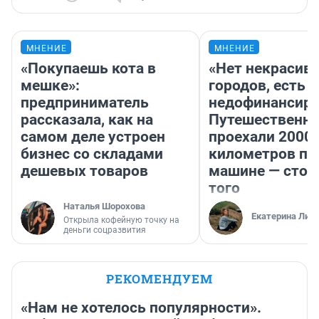
МНЕНИЕ
МНЕНИЕ
«Покупаешь кота в
«Нет некрасив
мешке»:
городов, есть
предприниматель
недофинансиро
рассказала, как на
Путешественн
самом деле устроен
проехали 2000
бизнес со складами
километров по 
дешевых товаров
машине — стои
того
Наталья Шорохова
Екатерина Лит
Открыла кофейную точку на
деньги соцразвития
РЕКОМЕНДУЕМ
«Нам не хотелось популярности».