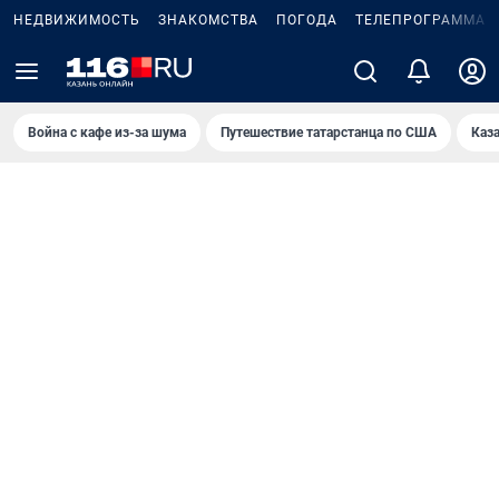
НЕДВИЖИМОСТЬ
ЗНАКОМСТВА
ПОГОДА
ТЕЛЕПРОГРАММА
Война с кафе из-за шума
Путешествие татарстанца по США
Каз