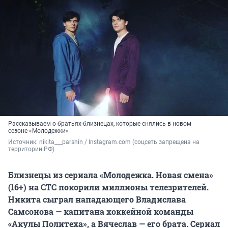
Рассказываем о братьях-близнецах, которые снялись в новом
сезоне «Молодежки»
Источник: 
nikita___parshin / Instagram.com (соцсеть запрещена на 
территории РФ)
Близнецы из сериала «Молодежка. Новая смена»
(16+) на СТС покорили миллионы телезрителей.
Никита сыграл нападающего Владислава
Самсонова — капитана хоккейной команды
«Акулы Политеха», а Вячеслав — его брата. Сериал