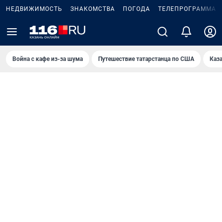
НЕДВИЖИМОСТЬ
ЗНАКОМСТВА
ПОГОДА
ТЕЛЕПРОГРАММА
Война с кафе из-за шума
Путешествие татарстанца по США
Каз