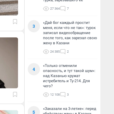
турка, зарезавшего ее
27 364
7
«Дай бог каждый простит
3
меня, если что не так»: турок
записал видеообращение
после того, как зарезал свою
жену в Казани
24 385
2
«Только отменили
4
опасность, и тут такой шум»:
над Казанью кружат
истребитель и Ту-214. Для
чего?
12 108
3
«Заказали на 3-летие»: перед
5
убийством жены в Казани