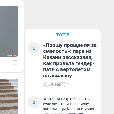
ТОП 5
«Прошу прощения за
1
смелость»: пара из
Казани рассказала,
как провела гендер-
пати с вертолетом
на авиашоу
28 140
1
«Лети, не хочу тебя знать»: в
2
суде зачитали переписку
жительницы Казани и мужа-