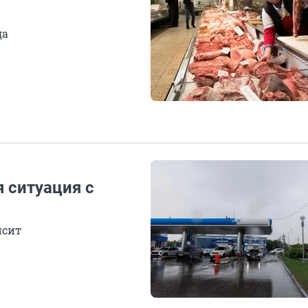
да
я ситуация с
исит