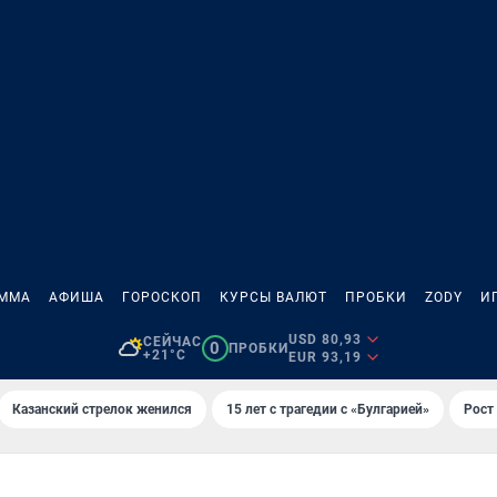
АММА
АФИША
ГОРОСКОП
КУРСЫ ВАЛЮТ
ПРОБКИ
ZODY
И
USD 80,93
СЕЙЧАС
0
ПРОБКИ
+21°C
EUR 93,19
Казанский стрелок женился
15 лет с трагедии с «Булгарией»
Рост 