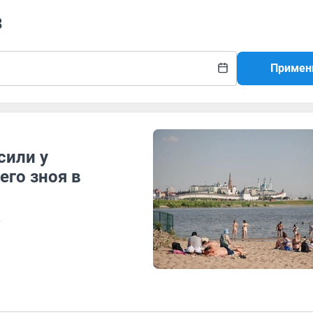
з
Примен
сили у
его зноя в
о