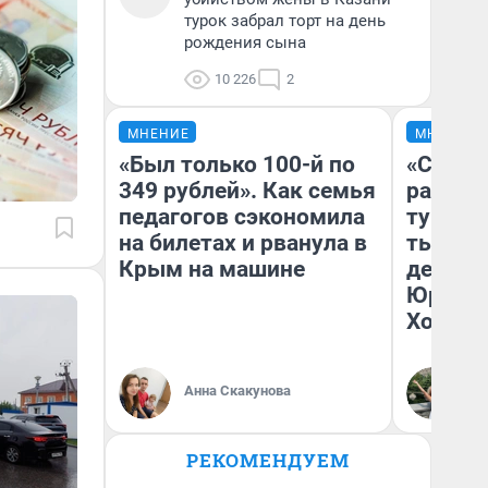
турок забрал торт на день
рождения сына
10 226
2
МНЕНИЕ
МНЕНИЕ
«Был только 100-й по
«Сливо
349 рублей». Как семья
разоча
педагогов сэкономила
турист
на билетах и рванула в
тысяч,
Крым на машине
день гу
Юрског
Хогвар
Анна Скакунова
Ян
РЕКОМЕНДУЕМ