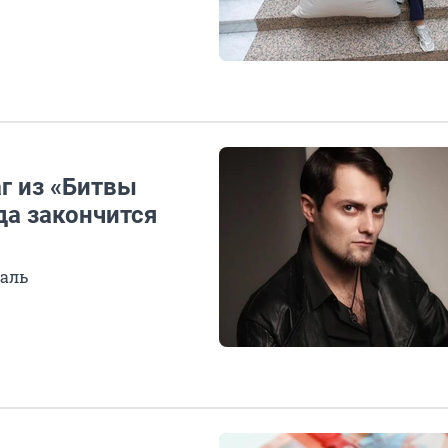
аг из «Битвы
да закончится
галь