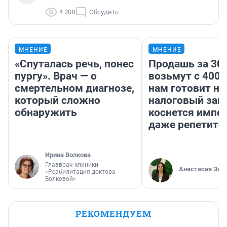
4 208
Обсудить
МНЕНИЕ
МНЕНИЕ
«Спуталась речь, понес
Продашь за 300
пургу». Врач — о
возьмут с 4000
смертельном диагнозе,
нам готовит н
который сложно
налоговый зако
обнаружить
коснется импор
даже репетито
Ирина Волкова
Главврач клиники
Анастасия Зав
«Реабилитация доктора
Волковой»
РЕКОМЕНДУЕМ