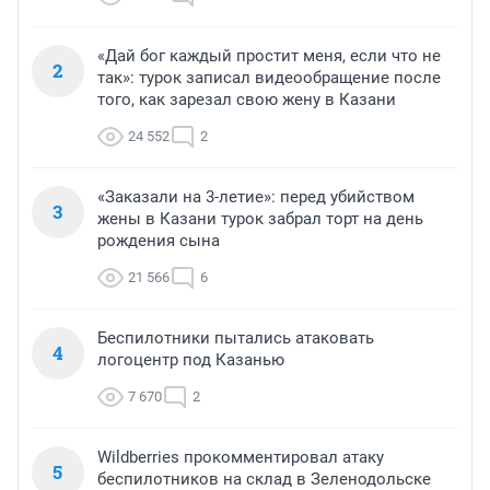
«Дай бог каждый простит меня, если что не
2
так»: турок записал видеообращение после
того, как зарезал свою жену в Казани
24 552
2
«Заказали на 3-летие»: перед убийством
3
жены в Казани турок забрал торт на день
рождения сына
21 566
6
Беспилотники пытались атаковать
4
логоцентр под Казанью
7 670
2
Wildberries прокомментировал атаку
5
беспилотников на склад в Зеленодольске