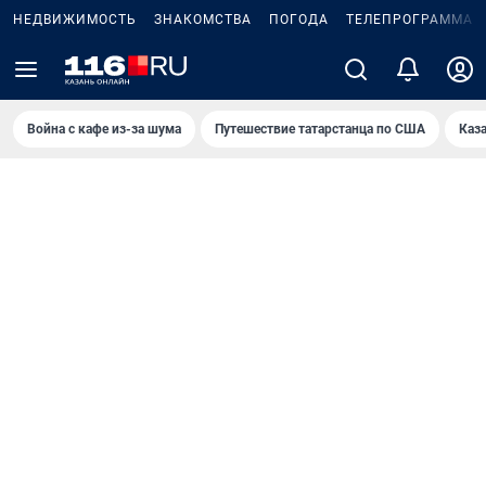
НЕДВИЖИМОСТЬ
ЗНАКОМСТВА
ПОГОДА
ТЕЛЕПРОГРАММА
Война с кафе из-за шума
Путешествие татарстанца по США
Каз