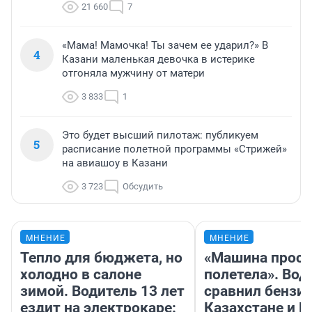
21 660
7
«Мама! Мамочка! Ты зачем ее ударил?» В
4
Казани маленькая девочка в истерике
отгоняла мужчину от матери
3 833
1
Это будет высший пилотаж: публикуем
5
расписание полетной программы «Стрижей»
на авиашоу в Казани
3 723
Обсудить
МНЕНИЕ
МНЕНИЕ
Тепло для бюджета, но
«Машина прост
холодно в салоне
полетела». Вод
зимой. Водитель 13 лет
сравнил бензин
ездит на электрокаре:
Казахстане и Р