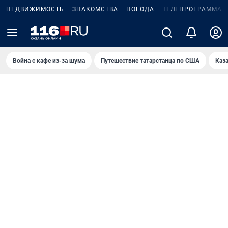
НЕДВИЖИМОСТЬ
ЗНАКОМСТВА
ПОГОДА
ТЕЛЕПРОГРАММА
Война с кафе из-за шума
Путешествие татарстанца по США
Каз