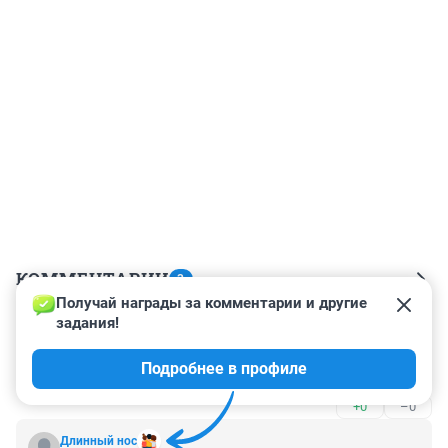
КОММЕНТАРИИ
3
Получай награды за комментарии и другие 
задания!
Гость
5 июня 2023, 19:29
Подробнее в профиле
Умничка! Гордимся!
+0
–0
Длинный нос