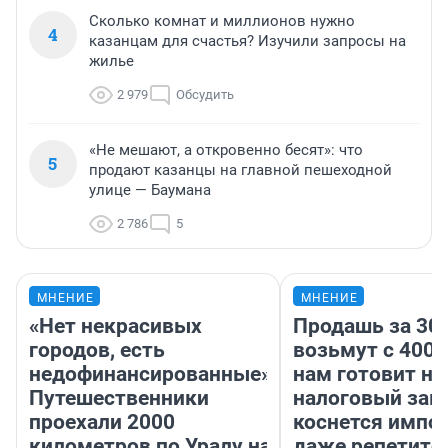
Сколько комнат и миллионов нужно
4
казанцам для счастья? Изучили запросы на
жилье
2 979
Обсудить
«Не мешают, а откровенно бесят»: что
5
продают казанцы на главной пешеходной
улице — Баумана
2 786
5
МНЕНИЕ
МНЕНИЕ
«Нет некрасивых
Продашь за 300
городов, есть
возьмут с 4000
недофинансированные».
нам готовит н
Путешественники
налоговый зако
проехали 2000
коснется импор
километров по Уралу на
даже репетито