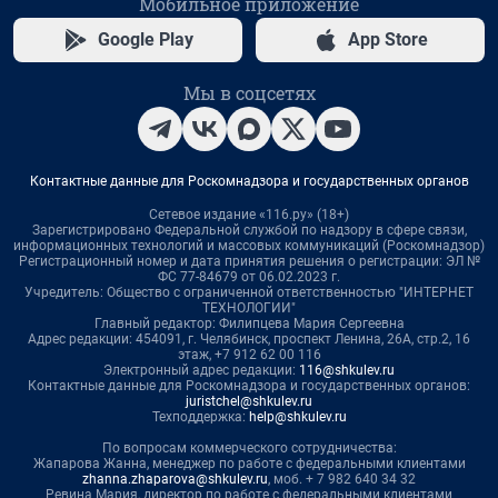
Мобильное приложение
Google Play
App Store
Мы в соцсетях
Контактные данные для Роскомнадзора и государственных органов
Сетевое издание «116.ру» (18+)
Зарегистрировано Федеральной службой по надзору в сфере связи,
информационных технологий и массовых коммуникаций (Роскомнадзор)
Регистрационный номер и дата принятия решения о регистрации: ЭЛ №
ФС 77-84679 от 06.02.2023 г.
Учредитель: Общество с ограниченной ответственностью "ИНТЕРНЕТ
ТЕХНОЛОГИИ"
Главный редактор: Филипцева Мария Сергеевна
Адрес редакции: 454091, г. Челябинск, проспект Ленина, 26А, стр.2, 16
этаж, +7 912 62 00 116
Электронный адрес редакции:
116@shkulev.ru
Контактные данные для Роскомнадзора и государственных органов:
juristchel@shkulev.ru
Техподдержка:
help@shkulev.ru
По вопросам коммерческого сотрудничества:
Жапарова Жанна, менеджер по работе с федеральными клиентами
zhanna.zhaparova@shkulev.ru
, моб. + 7 982 640 34 32
Ревина Мария, директор по работе с федеральными клиентами