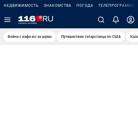
НЕДВИЖИМОСТЬ
ЗНАКОМСТВА
ПОГОДА
ТЕЛЕПРОГРАММА
Война с кафе из-за шума
Путешествие татарстанца по США
Каз