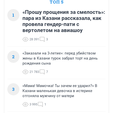
ТОП 5
«Прошу прощения за смелость»:
1
пара из Казани рассказала, как
провела гендер-пати с
вертолетом на авиашоу
28 391
3
«Заказали на 3-летие»: перед убийством
2
жены в Казани турок забрал торт на день
рождения сына
21 783
7
«Мама! Мамочка! Ты зачем ее ударил?» В
3
Казани маленькая девочка в истерике
отгоняла мужчину от матери
3 995
1