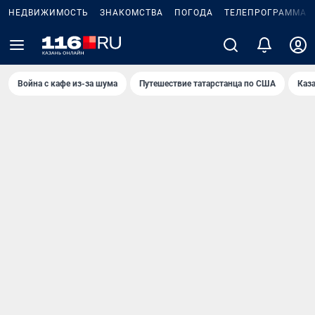
НЕДВИЖИМОСТЬ
ЗНАКОМСТВА
ПОГОДА
ТЕЛЕПРОГРАММА
Война с кафе из-за шума
Путешествие татарстанца по США
Каз