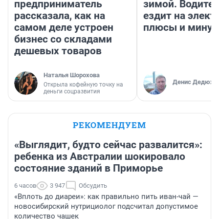
предприниматель
зимой. Водител
рассказала, как на
ездит на элект
самом деле устроен
плюсы и мину
бизнес со складами
дешевых товаров
Наталья Шорохова
Денис Дедюхи
Открыла кофейную точку на
деньги соцразвития
РЕКОМЕНДУЕМ
«Выглядит, будто сейчас развалится»:
ребенка из Австралии шокировало
состояние зданий в Приморье
6 часов
3 947
Обсудить
«Вплоть до диареи»: как правильно пить иван-чай —
новосибирский нутрициолог подсчитал допустимое
количество чашек