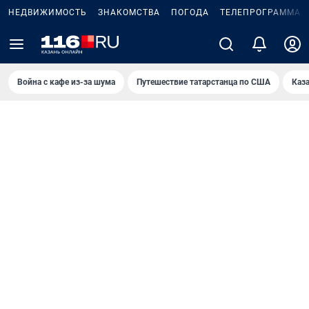
НЕДВИЖИМОСТЬ
ЗНАКОМСТВА
ПОГОДА
ТЕЛЕПРОГРАММА
Война с кафе из-за шума
Путешествие татарстанца по США
Каз