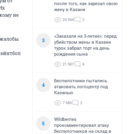
ум от
после того, как зарезал свою
Их
жену в Казани
кому не
24 564
2
«Заказали на 3-летие»: перед
а жалобы
3
убийством жены в Казани
турок забрал торт на день
пейнтбол
рождения сына
21 587
6
Беспилотники пытались
4
атаковать логоцентр под
Казанью
7 680
2
Wildberries
5
прокомментировал атаку
беспилотников на склад в