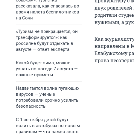
бомжом». Туристка
прокуратуру с 
рассказала, как спасалась во
двух родителей 
время налета беспилотников
родители студе
на Сочи
нужными, а рук
«Туризм не прекращается, он
трансформируется»: как
Как журналисту
россияне будут отдыхать в
направлены в М
августе — ответ эксперта
Елабужскому ра
права несоверш
Какой будет зима, можно
узнать по погоде 7 августа —
важные приметы
Надвигается волна пугающих
вирусов — ученые
потребовали срочно усилить
безопасность
С 1 сентября детей будут
возить в автобусах по новым
правилам — что важно знать