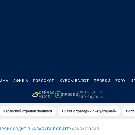
АММА
АФИША
ГОРОСКОП
КУРСЫ ВАЛЮТ
ПРОБКИ
ZODY
И
USD 81,41
СЕЙЧАС
3
ПРОБКИ
+25°C
EUR 94,06
Казанский стрелок женился
15 лет с трагедии с «Булгарией»
Рост 
ПРОИСХОДИТ В «АЛАБУГА ПОЛИТЕХ»
ЭКСКЛЮЗИВ