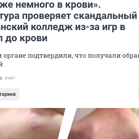
же немного в крови».
тура проверяет скандальный
нский колледж из-за игр в
л до крови
 органе подтвердили, что получали обр
й
8 647
тариев