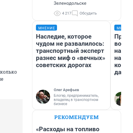
Зеленодольске
4 217
Обсудить
МНЕНИЕ
МНЕНИ
Наследие, которое
Прода
чудом не развалилось:
возьм
транспортный эксперт
нам г
разнес миф о «вечных»
налог
советских дорогах
косне
даже 
сколько
ле
Олег Арефьев
Блогер, предприниматель,
владелец в транспортном
бизнесе
РЕКОМЕНДУЕМ
«Расходы на топливо