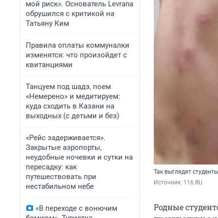
мой риск». Основатель Levrana
обрушился с критикой на
Татьяну Ким
Правила оплаты коммуналки
изменятся: что произойдет с
квитанциями
Танцуем под шадэ, поем
«Немерено» и медитируем:
куда сходить в Казани на
выходных (с детьми и без)
«Рейс задерживается».
Закрытые аэропорты,
неудобные ночевки и сутки на
пересадку: как
Так выглядят студент
путешествовать при
Источник: 
116.RU
нестабильном небе
Родные студент
«В переходе с вонючим