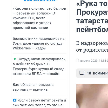
«Рука то
«Как они получают сто баллов
Прокура
— серьезный вопрос». О
кризисе ЕГЭ, всего
татарста
образования и ужасах
пейнтбо
приемной кампании
Беспилотники нацелились на
В надзорном
Урал: дрон ударил по складу
Wildberries — кадры
от родителе
Сотрудников эвакуировали,
11 апреля 2023, 11:51
в небе столб дыма. В
Екатеринбурге крупный склад
18
коммен
атаковали БПЛА — онлайн
Вам обязаны повысить
зарплату — причина
«Если сверху летит ракета и
сжигает мой товар, то это не