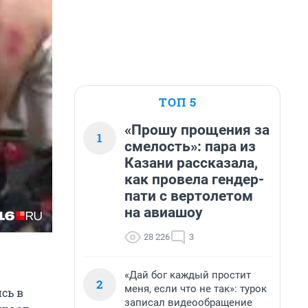
ТОП 5
«Прошу прощения за
1
смелость»: пара из
Казани рассказала,
как провела гендер-
пати с вертолетом
на авиашоу
28 226
3
«Дай бог каждый простит
2
меня, если что не так»: турок
сь в
записал видеообращение