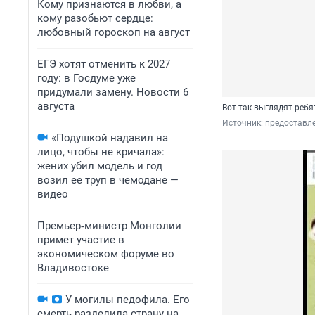
Кому признаются в любви, а
кому разобьют сердце:
любовный гороскоп на август
ЕГЭ хотят отменить к 2027
году: в Госдуме уже
придумали замену. Новости 6
августа
Вот так выглядят ребя
Источник: 
предоставле
«Подушкой надавил на
лицо, чтобы не кричала»:
жених убил модель и год
возил ее труп в чемодане —
видео
Премьер‑министр Монголии
примет участие в
экономическом форуме во
Владивостоке
У могилы педофила. Его
смерть разделила страну на