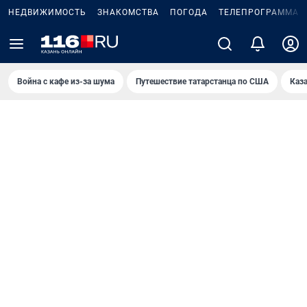
НЕДВИЖИМОСТЬ
ЗНАКОМСТВА
ПОГОДА
ТЕЛЕПРОГРАММА
Война с кафе из-за шума
Путешествие татарстанца по США
Каз