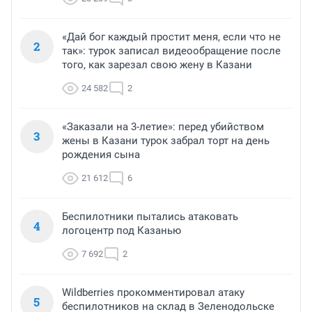
«Дай бог каждый простит меня, если что не
2
так»: турок записал видеообращение после
того, как зарезал свою жену в Казани
24 582
2
«Заказали на 3-летие»: перед убийством
3
жены в Казани турок забрал торт на день
рождения сына
21 612
6
Беспилотники пытались атаковать
4
логоцентр под Казанью
7 692
2
Wildberries прокомментировал атаку
5
беспилотников на склад в Зеленодольске