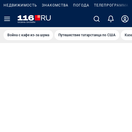
НЕДВИЖИМОСТЬ
ЗНАКОМСТВА
ПОГОДА
ТЕЛЕПРОГРАММА
Война с кафе из-за шума
Путешествие татарстанца по США
Каз