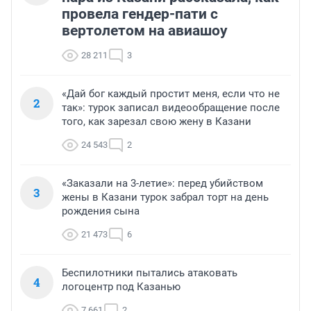
провела гендер-пати с
вертолетом на авиашоу
28 211
3
«Дай бог каждый простит меня, если что не
2
так»: турок записал видеообращение после
того, как зарезал свою жену в Казани
24 543
2
«Заказали на 3-летие»: перед убийством
3
жены в Казани турок забрал торт на день
рождения сына
21 473
6
Беспилотники пытались атаковать
4
логоцентр под Казанью
7 661
2