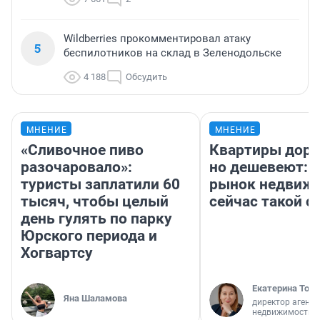
Wildberries прокомментировал атаку
5
беспилотников на склад в Зеленодольске
4 188
Обсудить
МНЕНИЕ
МНЕНИЕ
«Сливочное пиво
Квартиры дор
разочаровало»:
но дешевеют: 
туристы заплатили 60
рынок недвиж
тысяч, чтобы целый
сейчас такой 
день гулять по парку
Юрского периода и
Хогвартсу
Екатерина Торо
Яна Шаламова
директор агентс
недвижимости