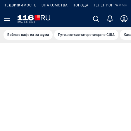
НЕДВИЖИМОСТЬ
ЗНАКОМСТВА
ПОГОДА
ТЕЛЕПРОГРАММА
Война с кафе из-за шума
Путешествие татарстанца по США
Каз