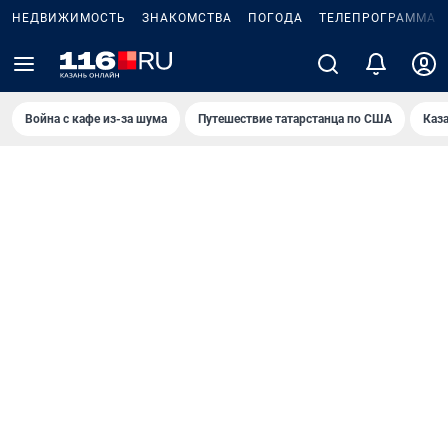
НЕДВИЖИМОСТЬ
ЗНАКОМСТВА
ПОГОДА
ТЕЛЕПРОГРАММА
Война с кафе из-за шума
Путешествие татарстанца по США
Каз