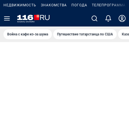
НЕДВИЖИМОСТЬ
ЗНАКОМСТВА
ПОГОДА
ТЕЛЕПРОГРАММА
Война с кафе из-за шума
Путешествие татарстанца по США
Каз