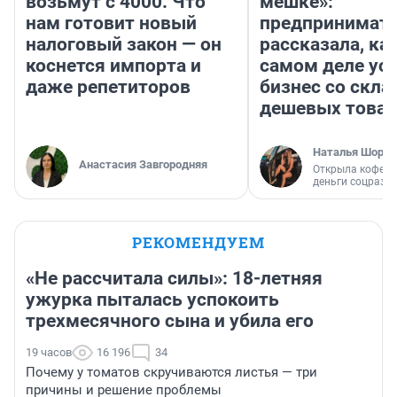
возьмут с 4000. Что
мешке»:
нам готовит новый
предпринимат
налоговый закон — он
рассказала, как
коснется импорта и
самом деле ус
даже репетиторов
бизнес со скл
дешевых това
Наталья Шорох
Анастасия Завгородняя
Открыла кофейн
деньги соцразв
РЕКОМЕНДУЕМ
«Не рассчитала силы»: 18-летняя
ужурка пыталась успокоить
трехмесячного сына и убила его
19 часов
16 196
34
Почему у томатов скручиваются листья — три
причины и решение проблемы