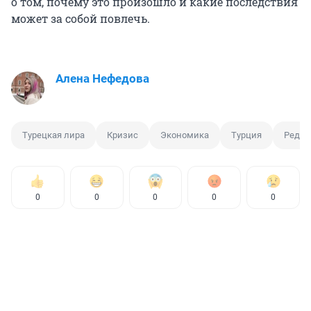
о том, почему это произошло и какие последствия
может за собой повлечь.
Алена Нефедова
Турецкая лира
Кризис
Экономика
Турция
Редже
0
0
0
0
0