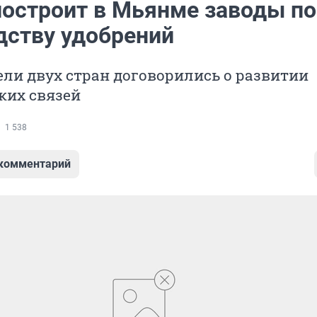
построит в Мьянме заводы по
дству удобрений
ли двух стран договорились о развитии
ких связей
1 538
 комментарий