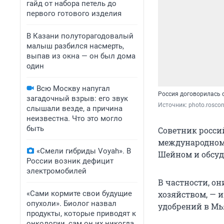
гайд от набора петель до
первого готового изделия
В Казани полуторагодовалый
малыш разбился насмерть,
выпав из окна — он был дома
один
Всю Москву напугал
Россия договорилась 
загадочный взрыв: его звук
Источник: 
photo.roscon
слышали везде, а причина
неизвестна. Что это могло
быть
Советник росси
международном
«Смели гибриды Voyah». В
Шейном и обсуд
России возник дефицит
электромобилей
В частности, он
«Сами кормите свои будущие
хозяйством, — 
опухоли». Биолог назвал
удобрений в Мь
продукты, которые приводят к
онкологии, сам он их никогда