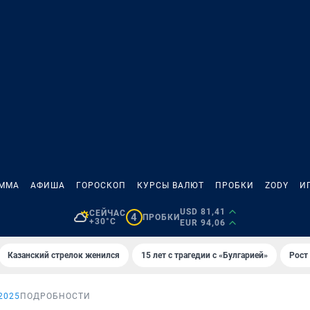
АММА
АФИША
ГОРОСКОП
КУРСЫ ВАЛЮТ
ПРОБКИ
ZODY
И
USD 81,41
СЕЙЧАС
4
ПРОБКИ
+30°C
EUR 94,06
Казанский стрелок женился
15 лет с трагедии с «Булгарией»
Рост 
2025
ПОДРОБНОСТИ