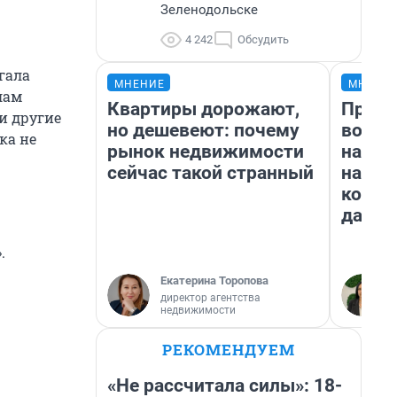
Зеленодольске
4 242
Обсудить
гала
МНЕНИЕ
МНЕНИ
лам
Квартиры дорожают,
Прода
и другие
но дешевеют: почему
возьм
ка не
рынок недвижимости
нам г
сейчас такой странный
налог
косне
даже 
.
Екатерина Торопова
директор агентства
недвижимости
РЕКОМЕНДУЕМ
«Не рассчитала силы»: 18-