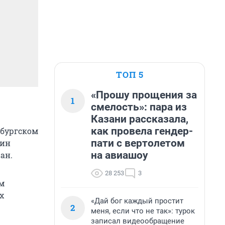
ТОП 5
«Прошу прощения за
1
смелость»: пара из
Казани рассказала,
как провела гендер-
рбургском
пати с вертолетом
Вин
на авиашоу
ан.
28 253
3
им
х
«Дай бог каждый простит
2
меня, если что не так»: турок
записал видеообращение