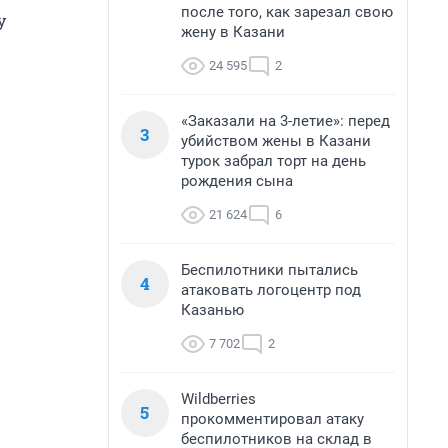
после того, как зарезал свою
у
жену в Казани
24 595
2
«Заказали на 3-летие»: перед
3
убийством жены в Казани
турок забрал торт на день
рождения сына
21 624
6
Беспилотники пытались
4
атаковать логоцентр под
Казанью
7 702
2
Wildberries
5
прокомментировал атаку
беспилотников на склад в