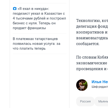
«Я ехал в никуда»:
геодезист уехал в Казахстан с
4 тысячами рублей и построил
Технологию, ко
бизнес с нуля. Теперь он
делегация фонд
продает франшизы
кооперативов и
взаимовыгодные
В платежках татарстанцев
сообщается.
появилась новая услуга: за
что платить теперь
По словам Кобя
экономические 
просвещения и 
Илья Не
Шеф-редакт
Россия
Мьян