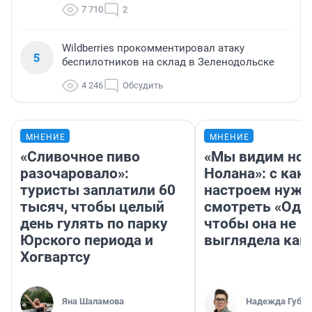
7 710
2
Wildberries прокомментировал атаку
5
беспилотников на склад в Зеленодольске
4 246
Обсудить
МНЕНИЕ
МНЕНИЕ
«Сливочное пиво
«Мы видим нов
разочаровало»:
Нолана»: с как
туристы заплатили 60
настроем нужн
тысяч, чтобы целый
смотреть «Оди
день гулять по парку
чтобы она не
Юрского периода и
выглядела как
Хогвартсу
Яна Шаламова
Надежда Губар