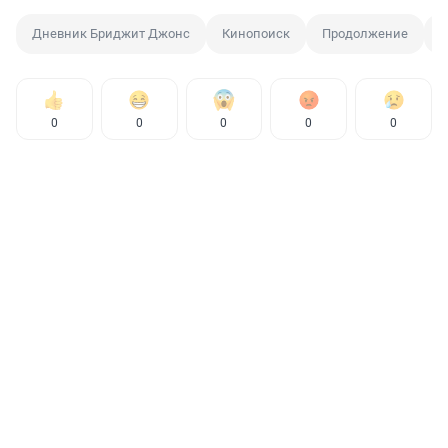
Дневник Бриджит Джонс
Кинопоиск
Продолжение
П
0
0
0
0
0