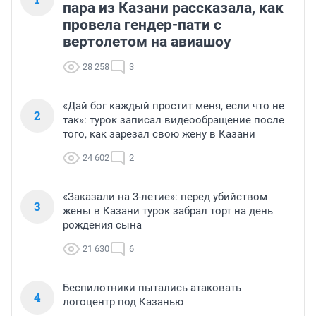
пара из Казани рассказала, как
провела гендер-пати с
вертолетом на авиашоу
28 258
3
«Дай бог каждый простит меня, если что не
2
так»: турок записал видеообращение после
того, как зарезал свою жену в Казани
24 602
2
«Заказали на 3-летие»: перед убийством
3
жены в Казани турок забрал торт на день
рождения сына
21 630
6
Беспилотники пытались атаковать
4
логоцентр под Казанью