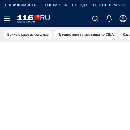
НЕДВИЖИМОСТЬ
ЗНАКОМСТВА
ПОГОДА
ТЕЛЕПРОГРАММА
Война с кафе из-за шума
Путешествие татарстанца по США
Каз