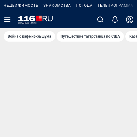
НЕДВИЖИМОСТЬ
ЗНАКОМСТВА
ПОГОДА
ТЕЛЕПРОГРАММА
Война с кафе из-за шума
Путешествие татарстанца по США
Каз